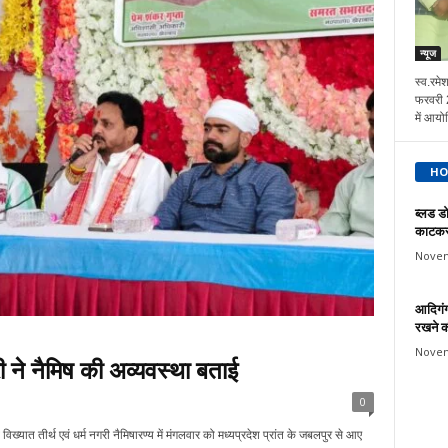
न्यूज
स्व.रमे
फरवरी 2
में आयो
HO
ब्लड डो
काटकर 
Novem
आदिगंगा
रखने क
Novem
ी ने नैमिष की अव्यवस्था बताई
0
व विख्यात तीर्थ एवं धर्म नगरी नैमिषारण्य में मंगलवार को मध्यप्रदेश प्रांत के जबलपुर से आए