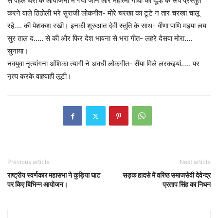
से पहले घरों के आयोजनों में गया जाने और महात्मा गांधी को दूल्हे के रूप प्रस्तुत
करने वाले ठिठोली भरे सुराजी लोकगीत- मोरे चरखा का टूटे न तार चरखा चालू
रहे…. की पेशकश रखी। इनकी शुरुआत देवी स्तुति के साथ- वीणा पाणि मइया लय
सुर ताल द….. से की और फिर देश भावना से भरा गीत- लहरे देसवा मोरा….
सुनाया।
नवयुवा नृत्यांगना अंशिका त्यागी ने अवधी लोकगीत- सैंया मिले लरकइयां….. पर
नृत्य करके वाहवाही लूटी।
Previous article
Next article
राष्ट्रीय स्वर्णकार महासभा ने कुड़िया घाट
सड़क हादसे में वरिष्ठ समाजसेवी देवेन्द्र
पर किए बिभिन्न आयोजन।
प्रताप सिंह का निधन