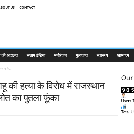
ABOUT US
CONTACT
 की अदालत
सलाम इंडिया
मनोरंजन
मुलाकात
स्वास्थ्य
आध्यात्म
जस्थान के...
Our 
हू की हत्या के विरोध में राजस्थान
लोत का पुतला फूंका
Users T
Total U