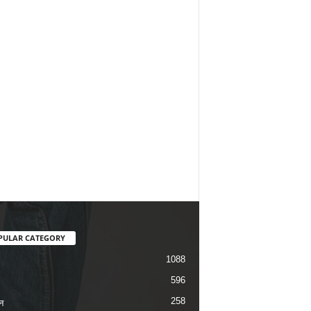
PULAR CATEGORY
1088
596
258
न