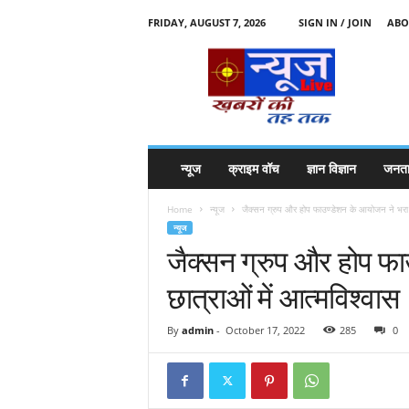
FRIDAY, AUGUST 7, 2026
SIGN IN / JOIN
ABO
N
e
w
s
l
i
v
न्यूज
क्राइम वॉच
ज्ञान विज्ञान
जनता
e
k
Home
न्यूज
जैक्सन ग्रुप और होप फाउण्डेशन के आयोजन ने भरा छा
k
न्यूज
t
जैक्सन ग्रुप और होप फ
t
छात्राओं में आत्मविश्वास
By
admin
-
October 17, 2022
285
0