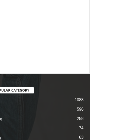
PULAR CATEGORY
1088
596
258
न
74
63
म