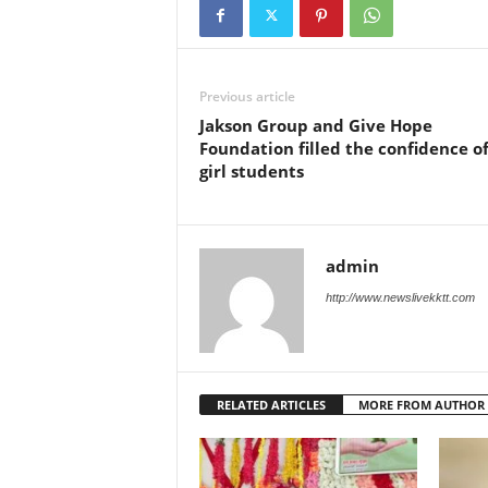
Previous article
Jakson Group and Give Hope
Foundation filled the confidence o
girl students
admin
http://www.newslivekktt.com
RELATED ARTICLES
MORE FROM AUTHOR