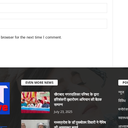
 browser for the next time I comment.
EVEN MORE NEWS
PO
न्यूज
खैराबाद नगरपालिका परिषद के द्वारा
हरिशंकरी वृक्षारोपण अभियान की बैठक
विविध
सम्पन्न
मनोरंज
July 23, 2025
स्वास्थ्य
मध्यप्रदेश के डॉ पुरूषोतम तिवारी ने नैमिष
आध्यात्
की अव्यवस्था बताई