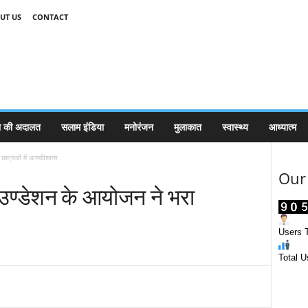
UT US
CONTACT
 की अदालत
सलाम इंडिया
मनोरंजन
मुलाकात
स्वास्थ्य
आध्यात्म
त्राओं में आत्मविश्वास
Our 
ाउण्डेशन के आयोजन ने भरा
Users T
Total U