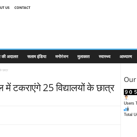
UT US
CONTACT
 की अदालत
सलाम इंडिया
मनोरंजन
मुलाकात
स्वास्थ्य
आध्यात्म
के छात्र
Our 
ें टकराएंगे 25 विद्यालयों के छात्र
Users T
Total U