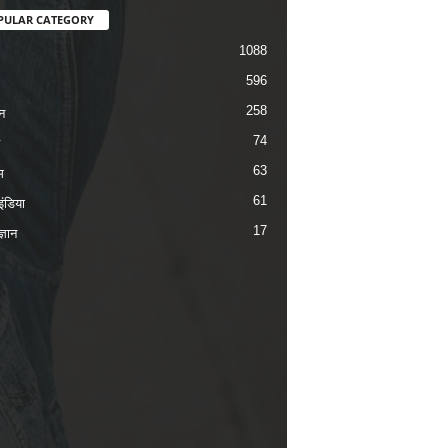
PULAR CATEGORY
1088
596
258
न
74
63
म
61
ंडिया
17
ज्ञान