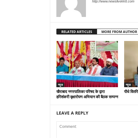
http://www.newslivekktt.com
RELATED ARTICLES
MORE FROM AUTHOR
न्यूज
न्यूज
खैराबाद नगरपालिका परिषद के द्वारा
पौधे वितर
हरिशंकरी वृक्षारोपण अभियान की बैठक सम्पन्न
LEAVE A REPLY