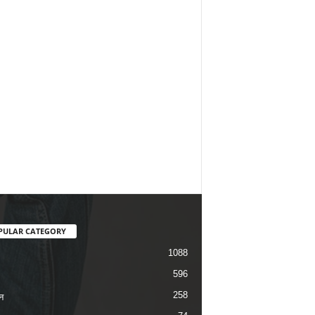
PULAR CATEGORY
1088
596
258
न