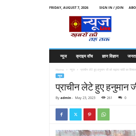
FRIDAY, AUGUST 7, 2026
SIGN IN / JOIN
ABO
N
e
w
s
l
i
v
न्यूज
क्राइम वॉच
ज्ञान विज्ञान
जनता
e
k
Home
न्यूज
प्राचीन लेटे हुए हनुमान जी को चढ़ाया चांदी का विशा
k
न्यूज
t
प्राचीन लेटे हुए हनुमान 
t
By
admin
-
May 23, 2023
261
0