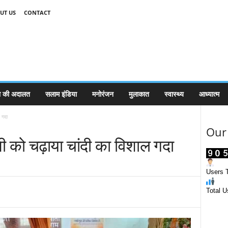
UT US
CONTACT
 की अदालत
सलाम इंडिया
मनोरंजन
मुलाकात
स्वास्थ्य
आध्यात्म
ल गदा
Our 
जी को चढ़ाया चांदी का विशाल गदा
Users T
Total U