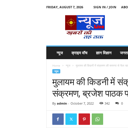
FRIDAY, AUGUST 7, 2026
SIGN IN / JOIN
ABO
N
e
w
s
l
i
v
न्यूज
क्राइम वॉच
ज्ञान विज्ञान
जनता
e
k
Home
न्यूज
मुलायम की किडनी में संक्रमण की समस्या से फैल रहा
k
न्यूज
t
मुलायम की किडनी में सं
t
संक्रमण, ब्रजेश पाठक पहु
By
admin
-
October 7, 2022
342
0