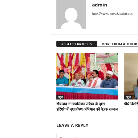
admin
http://www.newslivekktt.com
RELATED ARTICLES
MORE FROM AUTHOR
न्यूज
न्यूज
खैराबाद नगरपालिका परिषद के द्वारा
पौधे वितर
हरिशंकरी वृक्षारोपण अभियान की बैठक सम्पन्न
LEAVE A REPLY