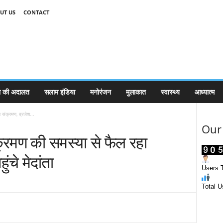
UT US
CONTACT
 की अदालत
सलाम इंडिया
मनोरंजन
मुलाकात
स्वास्थ्य
आध्यात्म
 संक्रमण, ब्रजेश...
Our 
क्रमण की समस्या से फैल रहा
ंचे मेदांता
Users T
Total U