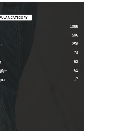
PULAR CATEGORY
1088
596
258
न
74
63
म
61
ंडिया
17
ज्ञान