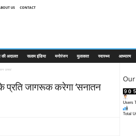
ABOUT US
CONTACT
 की अदालत
सलाम इंडिया
मनोरंजन
मुलाकात
स्वास्थ्य
आध्यात्म
नातन उत्सव’
Our 
ों के प्रति जागरूक करेगा ‘सनातन
Users T
Total U