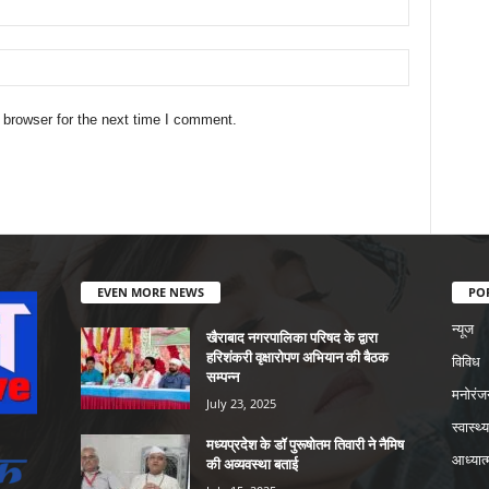
 browser for the next time I comment.
EVEN MORE NEWS
PO
न्यूज
खैराबाद नगरपालिका परिषद के द्वारा
हरिशंकरी वृक्षारोपण अभियान की बैठक
विविध
सम्पन्न
मनोरंज
July 23, 2025
स्वास्थ्य
मध्यप्रदेश के डॉ पुरूषोतम तिवारी ने नैमिष
आध्यात्
की अव्यवस्था बताई