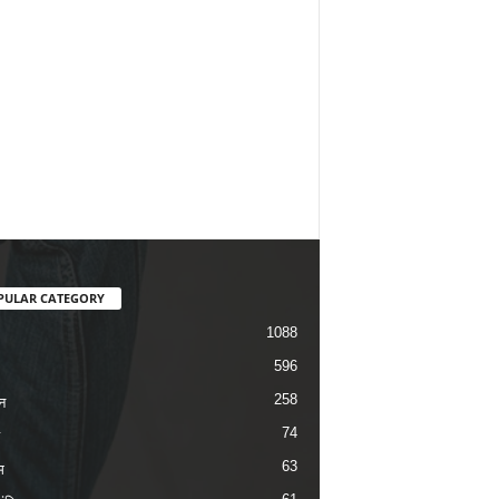
PULAR CATEGORY
1088
596
258
न
74
63
म