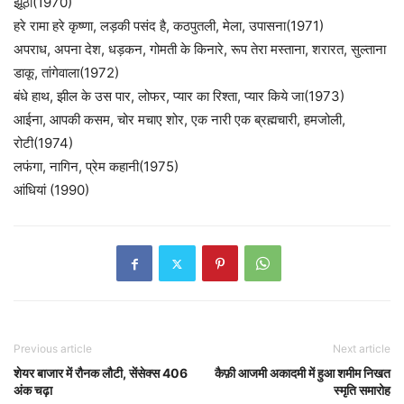
झूठा(1970)
हरे रामा हरे कृष्णा, लड़की पसंद है, कठपुतली, मेला, उपासना(1971)
अपराध, अपना देश, धड़कन, गोमती के किनारे, रूप तेरा मस्ताना, शरारत, सुल्ताना
डाकू, तांगेवाला(1972)
बंधे हाथ, झील के उस पार, लोफर, प्यार का रिश्ता, प्यार किये जा(1973)
आईना, आपकी कसम, चोर मचाए शोर, एक नारी एक ब्रह्मचारी, हमजोली,
रोटी(1974)
लफंगा, नागिन, प्रेम कहानी(1975)
आंधियां (1990)
Previous article
Next article
शेयर बाजार में रौनक लौटी, सेंसेक्स 406
कैफ़ी आजमी अकादमी में हुआ शमीम निखत
अंक चढ़ा
स्मृति समारोह