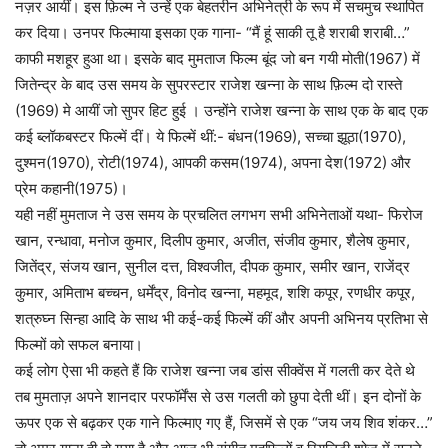
नज़र आयीं। इस फ़िल्म ने उन्हें एक बेहतरीन अभिनेत्री के रूप में सचमुच स्थापित
कर दिया। उनपर फिल्माया इसका एक गाना- “मैं हूं साकी तू है शराबी शराबी…”
काफी ‌मशहूर हुआ था। इसके बाद मुमताज फिल्म बूंद जो बन गयी मोती(1967) में
जितेन्द्र के बाद उस समय के सुपरस्टार राजेश खन्ना के साथ फ़िल्म दो रास्ते
(1969) मे आयीं जो सुपर हिट हुई । उन्होंने राजेश खन्ना के साथ एक के बाद एक
कई ब्लॉकबस्टर फिल्में दीं। ये फिल्में थीं:- बंधन(1969), सच्चा झूठा(1970),
दुश्मन(1970), रोटी(1974), आपकी कसम(1974), अपना देश(1972) और
प्रेम कहानी(1975)।
यही नहीं मुमताज ने उस समय के प्रचलित लगभग सभी अभिनेताओं यथा- फिरोज
खान, रन्धावा, मनोज कुमार, दिलीप कुमार, अजीत, संजीव कुमार, शैलेष कुमार,
जितेंद्र, संजय खान, सुनील दत्त, विश्वजीत, दीपक कुमार, समीर खान, राजेंद्र
कुमार, अमिताभ बच्चन, धर्मेंद्र, विनोद खन्ना, महमूद, शशि कपूर, रणधीर कपूर,
शत्रुघ्न सिन्हा आदि के साथ भी कई-कई फिल्में कीं और अपनी अभिनय प्रतिभा से
फिल्मों को सफल बनाया।
कई लोग ऐसा भी कहते हैं कि राजेश खन्ना जब डांस सीक्वेंस में गलती कर देते थे
तब मुमताज़ अपने शानदार परफॉर्मेंस से उस गलती को छुपा देती थीं। इन दोनों के
ऊपर एक से बढ़कर एक गाने फिल्माए गए हैं, जिसमें से एक “जय जय शिव शंकर…”