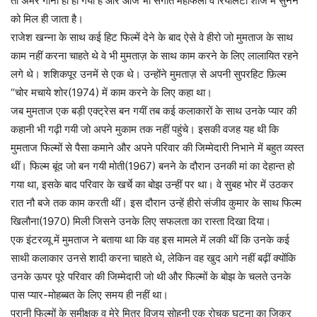
तो अमर गाना ही हो गया है और आज भी संगीत महफिलों व रियलिटी शोज में सुनने
को मिल ही जाता है।
राजेश खन्ना के साथ कई हिट फिल्में देने के बाद ऐसे वे हीरो जो मुमताज के साथ
काम नहीं करना चाहते थे वे भी मुमताज़ के साथ काम करने के लिए लालायित रहने
लगे थे। शशिकपूर उनमें से एक थे। उन्होंने मुमताज़ से अपनी सुपरहिट फ़िल्म
“चोर मचाये शोर(1974) में काम करने के लिए कहा था।
जब मुमताज एक बड़ी एक्ट्रेस बन गयीं तब कई कलाकारों के साथ उनके प्यार की
कहानी भी गढ़ी गयी जो अपने मुकाम तक नहीं पहुंचे। इसकी वजह यह थी कि
मुमताज फिल्मों से पैसा कमाने और अपने परिवार की जिम्मेदारी निभाने में बहुत व्यस्त
थीं। फिल्म बूंद जो बन गयी मोती(1967) बनने के दौरान उनकी मां का देहान्त हो
गया था, इसके बाद परिवार के खर्चे का बोझ उन्हीं पर था। वे सुबह भोर में उठकर
रात नौ बजे तक काम करती थीं। इस दौरान उन्हें हीरो संजीव कुमार के साथ फिल्म
खिलौना(1970) मिली जिसने उनके लिए सफलता का रास्ता दिखा दिया।
एक इंटरव्यू में मुमताज ने बताया था कि वह इस मामले में लकी थीं कि उनके कई
साथी कलाकार उनसे शादी करना चाहते थे, लेकिन वह खुद आगे नहीं बढ़ीं क्योंकि
उनके ऊपर पूरे परिवार की जिम्मेदारी जो थी और फिल्मों के बोझ के चलते उनके
पास प्यार-मोहब्बत के लिए समय ही नहीं था।
पुरानी फिल्मों के समीक्षक व मेरे मित्र विजय सोहनी एक रोचक घटना का जिक्र