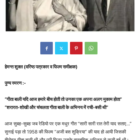
हेमन्त शुक्ल (वरिष्ठ पत्रकार व फिल्म समीक्षक)
पुण्य स्मरण :-
“गीता बाली यदि आज हमारे बीच होती तो उनका एक अपना अलग मुकाम होता”
“शरारत-शोखी और चंचलता गीता बाली के अभिनय में रची-बसी थी”
आज सुबह-सुबह जब रेडियो पर एक मधुर गीत “सारी सारी रात तेरी याद सताए…”
सुनाई पड़ा तो 1958 की फिल्म “अजी बस शुक्रिया” की याद हो आयी जिसकी
हीरोइन गीता बाली थी और पूरी फिल्म उसके वास्तविक अभिनय से सजी हुई थी।