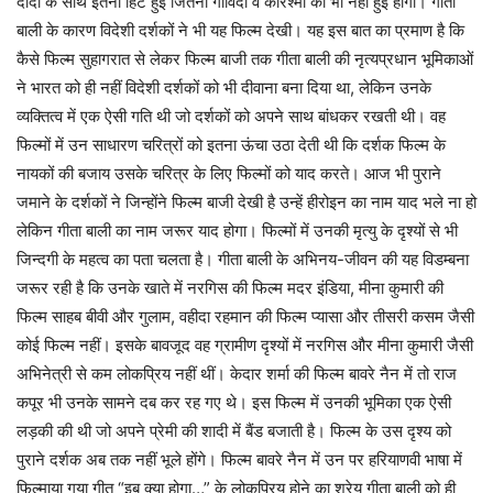
दादा के साथ इतनी हिट हुई जितनी गोविंदा व करिश्मा की भी नहीं हुई होगी। गीता
बाली के कारण विदेशी दर्शकों ने भी यह फिल्म देखी। यह इस बात का प्रमाण है कि
कैसे फिल्म सुहागरात से लेकर फिल्म बाजी तक गीता बाली की नृत्यप्रधान भूमिकाओं
ने भारत को ही नहीं विदेशी दर्शकों को भी दीवाना बना दिया था, लेकिन उनके
व्यक्तित्व में एक ऐसी गति थी जो दर्शकों को अपने साथ बांधकर रखती थी। वह
फिल्मों में उन साधारण चरित्रों को इतना ऊंचा उठा देती थी कि दर्शक फिल्म के
नायकों की बजाय उसके चरित्र के लिए फिल्मों को याद करते। आज भी पुराने
जमाने के दर्शकों ने जिन्होंने फिल्म बाजी देखी है उन्हें हीरोइन का नाम याद भले ना हो
लेकिन गीता बाली का नाम जरूर याद होगा। फिल्मों में उनकी मृत्यु के दृश्यों से भी
जिन्दगी के महत्व का पता चलता है। गीता बाली के अभिनय-जीवन की यह विडम्बना
जरूर रही है कि उनके खाते में नरगिस की फिल्म मदर इंडिया, मीना कुमारी की
फिल्म साहब बीवी और गुलाम, वहीदा रहमान की फिल्म प्यासा और तीसरी कसम जैसी
कोई फिल्म नहीं। इसके बावजूद वह ग्रामीण दृश्यों में नरगिस और मीना कुमारी जैसी
अभिनेत्री से कम लोकप्रिय नहीं थीं। केदार शर्मा की फिल्म बावरे नैन में तो राज
कपूर भी उनके सामने दब कर रह गए थे। इस फिल्म में उनकी भूमिका एक ऐसी
लड़की की थी जो अपने प्रेमी की शादी में बैंड बजाती है। फिल्म के उस दृश्य को
पुराने दर्शक अब तक नहीं भूले होंगे। फिल्म बावरे नैन में उन पर हरियाणवी भाषा में
फिल्माया गया गीत “इब क्या होगा…” के लोकप्रिय होने का श्रेय गीता बाली को ही