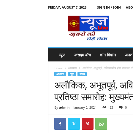
FRIDAY, AUGUST 7, 2026
SIGN IN / JOIN
ABO
N
e
w
s
l
i
v
न्यूज
क्राइम वॉच
ज्ञान विज्ञान
जनता
e
k
Home
आध्यात्म
अलौकिक, अभूतपूर्व, अविस्मरणीय होगा रामलला की प्
k
आध्यात्म
न्यूज
विविध
t
अलौकिक, अभूतपूर्व, अवि
t
प्रतिष्ठा समारोह: मुख्यमंत
By
admin
-
January 2, 2024
433
0