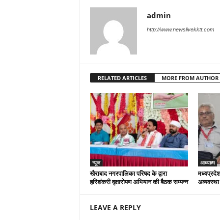
admin
http://www.newslivekktt.com
RELATED ARTICLES
MORE FROM AUTHOR
न्यूज
आध्यात्म
खैराबाद नगरपालिका परिषद के द्वारा
मध्यप्रदेश
हरिशंकरी वृक्षारोपण अभियान की बैठक सम्पन्न
अव्यवस्था
LEAVE A REPLY