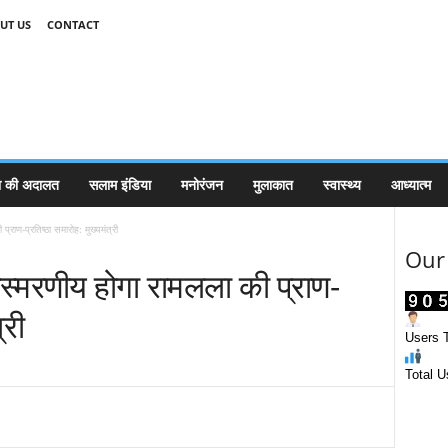
UT US
CONTACT
 की अदालत
सलाम इंडिया
मनोरंजन
मुलाकात
स्वास्थ्य
आध्यात्म
राण-प्रतिष्ठा समारोह: मुख्यमंत्री
Our 
स्मरणीय होगा रामलला की प्राण-
्री
Users T
Total U