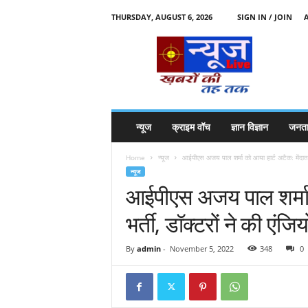
THURSDAY, AUGUST 6, 2026
SIGN IN / JOIN
N
e
w
s
l
i
v
न्यूज
क्राइम वॉच
ज्ञान विज्ञान
जनता
e
k
Home
न्यूज
आईपीएस अजय पाल शर्मा को आया हार्ट अटैक: मेंदाता में
k
न्यूज
t
आईपीएस अजय पाल शर्मा को
t
भर्ती, डॉक्टरों ने की एंजिय
By
admin
-
November 5, 2022
348
0