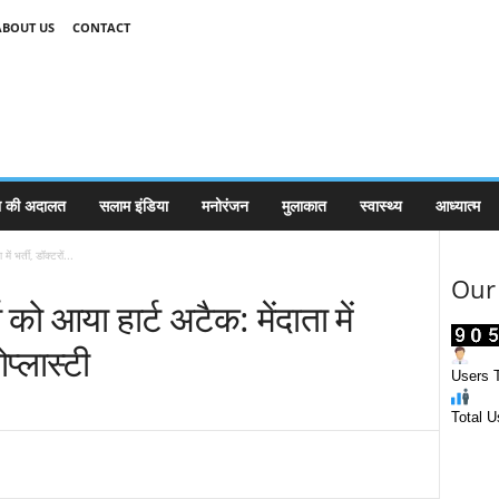
ABOUT US
CONTACT
 की अदालत
सलाम इंडिया
मनोरंजन
मुलाकात
स्वास्थ्य
आध्यात्म
 भर्ती, डॉक्टरों...
Our 
 आया हार्ट अटैक: मेंदाता में
ोप्लास्टी
Users T
Total U