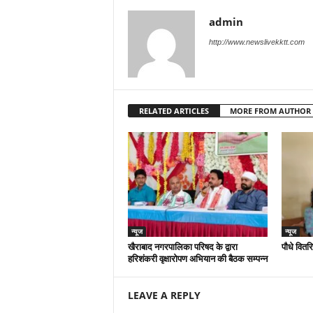
admin
http://www.newslivekktt.com
RELATED ARTICLES
MORE FROM AUTHOR
न्यूज
न्यूज
खैराबाद नगरपालिका परिषद के द्वारा
पौधे वितर
हरिशंकरी वृक्षारोपण अभियान की बैठक सम्पन्न
LEAVE A REPLY