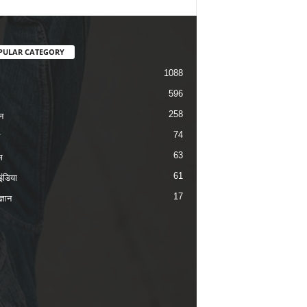
PULAR CATEGORY
1088
596
258
न
74
63
म
61
ंडिया
17
ज्ञान