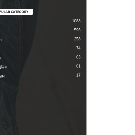
PULAR CATEGORY
1088
596
258
न
74
63
म
61
ंडिया
17
ज्ञान