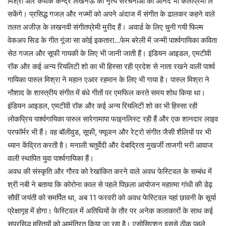
मिश्रा और कथक केन्द्र लखनऊ की नृत्य संरचनाओं का आनंद भी कलाप्रेमी ले
सकेंगे। प्रसिद्ध गजल और नज्मों को अपने अंदाज में संगीत के ढालकर कहने वाले
तलत अजीज़ के लखनवी संगीतप्रेमी मुरीद हैं। अवार्ड के लिए चुनी गयी फिल्म
वेकअप सिड के गीत गूंजा सा कोई इकतारा…फेम बरेली में जन्मी पार्श्वगायिका कविता
सेठ गजल और सूफी गायकी के लिए भी जानी जाती हैं। इंडियन आइडल, एमटीवी
रॉक और कई अन्य रियलिटी शो का भी हिस्सा रही प्रदेश से नाता रखने वाली पार्श्व
गायिका पारुल मिश्रा ने महान एआर रहमान के लिए भी गाया है। पारुल मिश्रा ने
नौशाद के शास्त्रीय संगीत में बंधे गीतों पर एमफिल करते समय शोध किया था।
इंडियन आइडल, एमटीवी रॉक और कई अन्य रियलिटी शो का भी हिस्सा रही
लोकप्रिय पार्श्वगायिका पारुल सारेगामापा फाइनलिस्ट रही हैं और एक शानदार लाइव
परफॉर्मर भी हैं। वह बॉलीवुड, सूफी, फ्यूजन और रेट्रो संगीत जैसी शैलियों पर भी
ध्यान केंद्रित करती है। मनाली चतुर्वेदी और देबाद्रिता मुखर्जी ताजगी भरी आवाज
वाली स्थापित युवा पार्श्वगायिका हैं।
अवध की संस्कृति और गौरव को रेखांकित करने वाले अवध फेस्टिवल के सम्बंध में
श्री नबी ने बताया कि कोरोना काल से पहले पिछला आयोजन महात्मा गांधी की डेढ़
सौवीं जयंती को समर्पित था, अब 11 फरवरी को अवध फेस्टिवल यहां छावनी के सूर्या
प्रेक्षागृह में होगा। फेस्टिवल में अतिथियों के तौर पर अनेक कलाकारों के साथ कई
सुप्रसिद्ध हस्तियों को आमंत्रित किया जा रहा है। एसोसिएशन इससे ठीक पहले