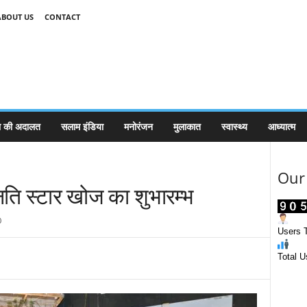
ABOUT US
CONTACT
 की अदालत
सलाम इंडिया
मनोरंजन
मुलाकात
स्वास्थ्य
आध्यात्म
Our 
नति स्टार खोज का शुभारम्भ
0
Users T
Total U