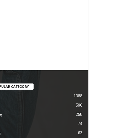
PULAR CATEGORY
1088
596
258
न
74
63
म