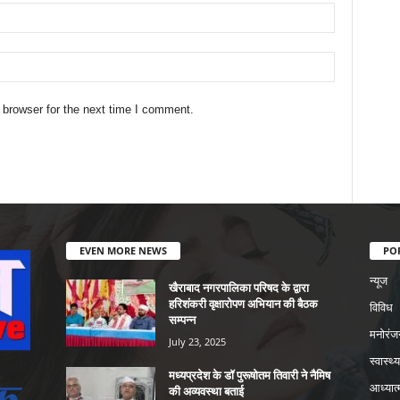
 browser for the next time I comment.
EVEN MORE NEWS
PO
न्यूज
खैराबाद नगरपालिका परिषद के द्वारा
हरिशंकरी वृक्षारोपण अभियान की बैठक
विविध
सम्पन्न
मनोरंज
July 23, 2025
स्वास्थ्य
मध्यप्रदेश के डॉ पुरूषोतम तिवारी ने नैमिष
आध्यात्
की अव्यवस्था बताई