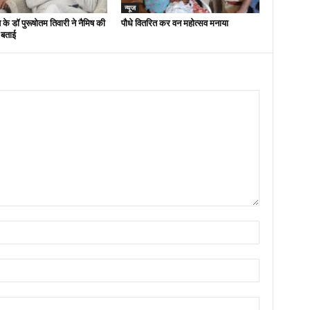
न्यूज
 के डॉ पुरूषोतम तिवारी ने नैमिष की
पौधे वितरित कर वन महोत्सव मनाया
 बताई