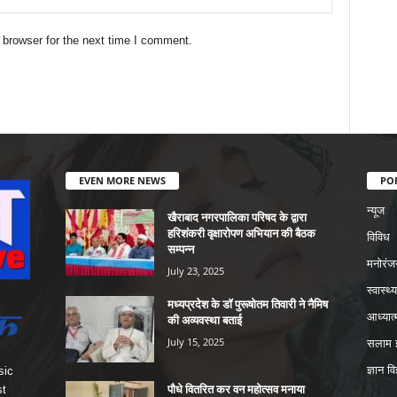
 browser for the next time I comment.
EVEN MORE NEWS
PO
न्यूज
खैराबाद नगरपालिका परिषद के द्वारा
हरिशंकरी वृक्षारोपण अभियान की बैठक
विविध
सम्पन्न
मनोरंज
July 23, 2025
स्वास्थ्य
मध्यप्रदेश के डॉ पुरूषोतम तिवारी ने नैमिष
आध्यात्
की अव्यवस्था बताई
July 15, 2025
सलाम इ
ज्ञान वि
sic
पौधे वितरित कर वन महोत्सव मनाया
st