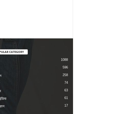
PULAR CATEGORY
1088
596
258
न
74
63
म
61
ंडिया
17
ज्ञान