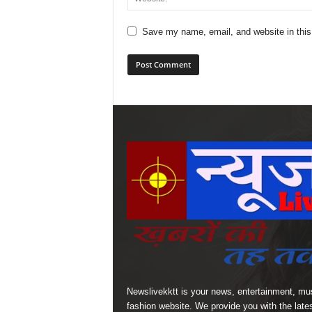
Save my name, email, and website in this
Newslivekktt is your news, entertainment, mu
fashion website. We provide you with the late