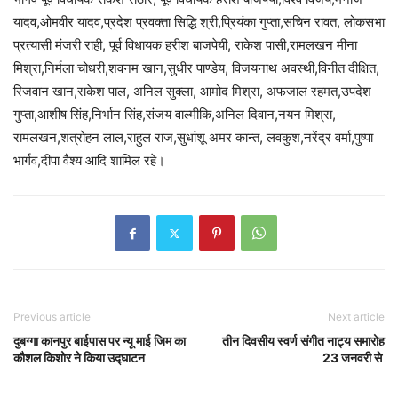
यादव,ओमवीर यादव,प्रदेश प्रवक्ता सिद्धि श्री,प्रियंका गुप्ता,सचिन रावत, लोकसभा
प्रत्यासी मंजरी राही, पूर्व विधायक हरीश बाजपेयी, राकेश पासी,रामलखन मीना
मिश्रा,निर्मला चोधरी,शवनम खान,सुधीर पाण्डेय, विजयनाथ अवस्थी,विनीत दीक्षित,
रिजवान खान,राकेश पाल, अनिल सुक्ला, आमोद मिश्रा, अफजाल रहमत,उपदेश
गुप्ता,आशीष सिंह,निर्भान सिंह,संजय वाल्मीकि,अनिल दिवान,नयन मिश्रा,
रामलखन,शत्रोहन लाल,राहुल राज,सुधांशू अमर कान्त, लवकुश,नरेंद्र वर्मा,पुष्पा
भार्गव,दीपा वैश्य आदि शामिल रहे।
Previous article
Next article
दुबग्गा कानपुर बाईपास पर न्यू माई जिम का
तीन दिवसीय स्वर्ण संगीत नाट्य समारोह
कौशल किशोर ने किया उद्घाटन
23 जनवरी से