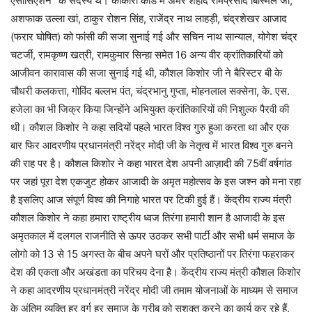
एसोसिएशन” के सदस्य थे। काकोरी कांड में अमर शहीद रामप्रसाद बिस्मिल जी,
अशफाक उल्ला खां, ठाकुर रोशन सिंह, राजेंद्र नाथ लाहड़ी, चंद्रशेखर आजाद
(फरार घोषित) को फांसी की सजा सुनाई गई और सचिन नाथ सान्याल, योगेश चंद्र
चटर्जी, रामकृष्ण खत्री, रामकुमार सिन्हा समेत 16 अन्य वीर क्रांतिकारियों को
आजीवन कारावास की सजा सुनाई गई थी, कौशल किशोर जी ने बैरिस्टर बी के
चौधरी कलकत्ता, गोविंद बल्लभ पंत, चंद्रभानु गुप्ता, मोहनलाल सक्सेना, के. एस.
हजेला का भी जिक्र किया जिन्होंने अभियुक्त क्रांतिकारियों की निशुल्क पैरवी की
थी। कौशल किशोर ने कहा सदियों पहले भारत विश्व गुरु हुआ करता था और एक
बार फिर आदरणीय प्रधानमंत्री नरेंद्र मोदी जी के नेतृत्व में भारत विश्व गुरु बनने
की राह पर है। कौशल किशोर ने कहा भारत देश अपनी आज़ादी की 75वीं वर्षगांठ
पर जहां पूरा देश एकजुट होकर आजादी के अमृत महोत्सव के इस जश्न को मना रहा
है इसलिए आज संपूर्ण विश्व की निगाहे भारत पर टिकी हुई हैं। केंद्रीय राज्य मंत्री
कौशल किशोर ने कहा हमारा राष्ट्रीय ध्वज तिरंगा हमारी शान है आजादी के इस
अमृतकाल में दलगल राजनीति से ऊपर उठकर सभी पार्टी और सभी धर्म समाज के
लोगो को 13 से 15 अगस्त के बीच अपने घरों और प्रतिष्ठानों पर तिरंगा फहराकर
देश की एकता और अखंडता का परिचय देना है। केंद्रीय राज्य मंत्री कौशल किशोर
ने कहा आदरणीय प्रधानमंत्री नरेंद्र मोदी जी तमाम योजनाओं के माध्यम से समाज
के अंतिम व्यक्ति हर वर्ग हर समाज के गरीब को सशक्त करने का कार्य कर रहे हैं,