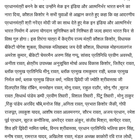
प्रधानमंत्री बनने के बाद उन्होंने मेक इन इंडिया और आत्मनिर्भर भारत बनने का
नारा दिया, कौशल किशोर ने सभी युवाओं से आह्वान करते हुए कहा कि वह आदरणीय
प्रधानमंत्री श्री नरेंद्र मोदी जी का साथ देते हुए मेक इन इंडिया और आत्मनिर्भर
भारत निर्माण में अपना योगदान सुनिश्चित करें निश्चित ही जल्द हमारा भारत फिर से
विश्व गुरु होगा। इस तिरंगा यात्रा में केंद्रीय राज्य मंत्री कौशल किशोर, विधायक
बीकेटी योगेश शुक्ला, विधायक मलिहाबाद जय देवी कौशल, विधायक मोहनलालगंज
अमरेश कुमार, बीकेटी चेयरमैन अरुण सिंह गप्पू, सांसद प्रतिनिधि प्रवीण अवस्थी,
अनीता रावत, क्षेत्रीय उपाध्यक्ष अनुसूचित मोर्चा अवध विकास किशोर, जितेंद्र रावत,
ब्लॉक प्रमुख प्रतिनिधि मीनू रावत, ब्लॉक प्रमुख रामकुमार राही, ब्लाक प्रमुख
निर्मल वर्मा, ब्लाक प्रमुख डिंपल वर्मा, नविता द्विवेदी जी ज्योति श्रीवास्तव जी
दिलप्रीत सिंह रॉबिन, मनमोहन रावत, मोनू रावत, राहुल राठौर, सोनू गौर ,सूरज
रावत ,सिधार्थ पांडेय डम्पी ,प्रवीण तिवारी , विशाल तिवारी , पिंटू तिवारी , मोनु ठाकुर
,रिंकु पांडेय अरविंद चौबे,मनोज सिंह ,अनिता रावत, प्रभात किशोर जैकी, गोपी
राजपूत, लवकुश यादव, आशीष रावत आलमनगर, सौरभ रावत, अजय प्रधान, रमेश
पूर्व प्रधान, सूरज कनौजिया, अमरेंद्र रावत अंकुर, संजीव मिश्रा, सत्येंद्र रावत,
शिव हरि द्विवेदी नामित पार्षद, विनय श्रीवास्तव, प्रधान प्रतिनिधि भलिया ज्ञान सिंह,
मनीष रावत, रामराज यादव, अखिलेश रावत, मंडल अध्यक्ष काकोरी रवि राज लोधी,