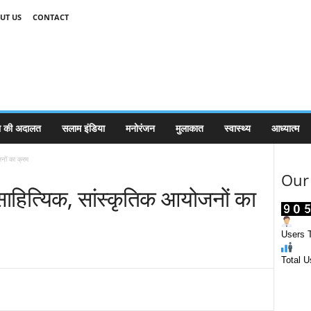
UT US
CONTACT
 की अदालत
सलाम इंडिया
मनोरंजन
मुलाकात
स्वास्थ्य
आध्यात्म
नों का क्रम
Our 
साहित्यिक, सांस्कृतिक आयोजनों का
Users T
Total U