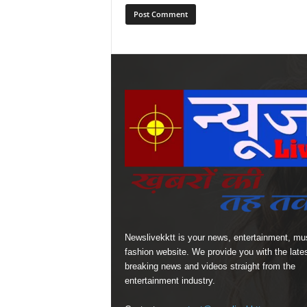
Newslivekktt is your news, entertainment, mu
fashion website. We provide you with the late
breaking news and videos straight from the
entertainment industry.