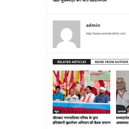
पहले मुख्यमंत्री बने योगी आदित्यनाथ
admin
http://www.newslivekktt.com
RELATED ARTICLES
MORE FROM AUTHOR
न्यूज
आध्यात्म
खैराबाद नगरपालिका परिषद के द्वारा
मध्यप्रदेश
हरिशंकरी वृक्षारोपण अभियान की बैठक सम्पन्न
अव्यवस्था