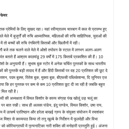
 फेयर
प्रेमियों के लिए सुखद रहा। यहां रवीन्द्रालय चारबाग में कल से प्रारम्भ हुए
े मेले में बुजुर्गों की रुचि आध्यात्मिक, महिलाओं की रुचि साहित्यिक, युवाओं की
ं तो बच्चों की रुचि रंगबिरंगी किताबों और खिलौनों में रही।
नौ बजे तक चलने वाले मेले में ओशो तपोवन के स्टाल में लगभग अलग-अलग
कांत बताते हैं आश्रम काठमांडू 29 वर्षों में 175 किताबें प्रकाशित की हैं। 10
ोग ओशो के अनुयायी हैं। सुभाष बुक स्टोर में अनेक चर्चित पुस्तकों के साथ भारतीय
ं की पुस्तकें बड़ी तादाद में हैं और हिंदी किताबों पर वह 20 प्रतिशत की छूट दे
रकाशन, पदम बुक्स, रितेश बुक, मुक्ता बुक, बीएफसी पब्लिकेशन्स, दि जूनियर एज
ताया कि हर पुस्तक पर कम से कम 10 प्रतिशत छूट दी जा रही है जबकि बहुत
 मिल रही है।
ी की अध्यक्षता में विमल किशोर के काव्य संग्रह पंख खोलूं उड़ चलूं का
ह पर बात रखी। साथ ही अलका पांडेय, इंदु पाण्डेय, विमल किशोर, उषा राय,
ं उत्कर्ष प्रतिष्ठान और हरेला बाखई ग्रुप के संयुक्त संयोजन में रमाशंकर
िश्र से काव्यपाठ किया तो तनु खुल्बे के निर्देशन में फूलदेही और विभा
 को कोरियाग्राफी में नृत्यनाटिका नारी शक्ति की मनोहारी प्रस्तुति हुई। अंजना