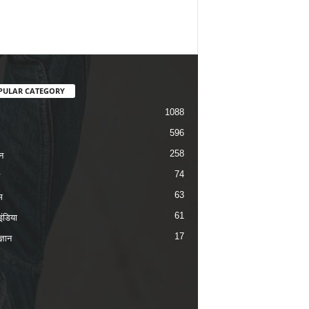
PULAR CATEGORY
1088
596
258
न
74
63
म
61
ंडिया
17
ज्ञान