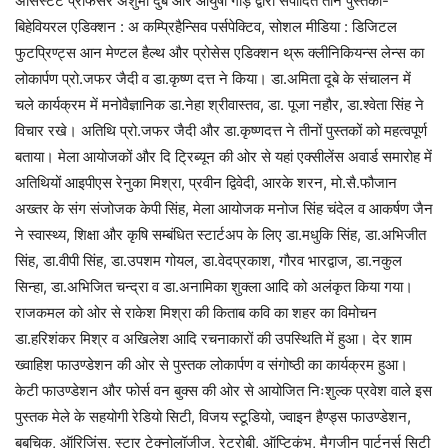
असिस्टेंट प्रोफेसर अंशुमा दुबे और आयुषी गौड़ द्वारा संपादित तीन पुस्तकों-
बिहेवियरल एडिक्शन : अ कम्प्रिहैन्सिव पर्सपेक्टिव, सोशल मीडिया : डिजिटल
फुटप्रिण्ट्स आन मेण्टल हैल्थ और प्रोसेस एडिक्शन थ्रू क्लीनिकियन्स लेन्स का
लोकार्पण प्रो.जफर जैदी व डा.कृष्ण दत्त ने किया। डा.अमिता दूबे के संचालन में
चले कार्यक्रम में मनोवैज्ञानिक डा.नेहा श्रीवास्तव, डा. पूजा नहौर, डा.श्वेता सिंह ने
विचार रखे। अतिथि प्रो.जफर जैदी और डा.कृष्णदत्त ने तीनों पुस्तकों को महत्वपूर्ण
बताया। मेला आयोजकों और दि ट्रिब्यून की ओर से यहां एक्सीलेंस अवार्ड समारोह में
अतिथियों आइपीएस रेनुका मिश्रा, प्रवीन द्विवेदी, आरके शरन, मो.सै.फौजान
अख्तर के संग संजोजक केपी सिंह, मेला आयोजक मनोज सिंह चंदेल व आकर्षण जैन
ने स्वास्थ्य, शिक्षा और कृषि सम्बंधित स्टार्टअप के लिए डा.मधुकि सिंह, डा.अभिजीत
सिंह, डा.वीपी सिंह, डा.उपशम गोयल, डा.वेदप्रकाश, गौरव भारद्वाज, डा.नकुल
सिन्हा, डा.अभिजित चन्द्रा व डा.अनामिका शुक्ला आदि को अलंकृत किया गया।
राजकमल को ओर से राकेश मिश्रा की किताब कवि का शहर का विमोचन
डा.हरिशंकर मिश्र व अखिलेश आदि रचनाकारों की उपस्थिति में हुआ। देर शाम
ख्वाहिश फाउण्डेशन की ओर से पुस्तक लोकार्पण व संगोष्ठी का कार्यक्रम हुआ।
केटी फाउण्डेशन और फोर्स वन बुक्स की ओर से आयोजित निःशुल्क प्रवेश वाले इस
पुस्तक मेले के सहयोगी रेडियो सिटी, विजय स्टूडियो, ज्वाइन हैण्ड्स फाउण्डेशन,
बुबचिक, ऑरिजिंस, स्टार टेक्नोलॉजीज, रेट्रोबी, ऑप्टिकुंभ, मैगजीन पार्टनर्स सिटी