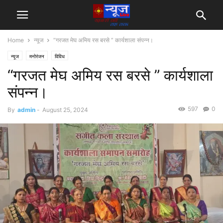
Home
न्यूज
“गरजत मेघ अमिय रस बरसे ” कार्यशाला संपन्न।
न्यूज
मनोरंजन
विविध
“गरजत मेघ अमिय रस बरसे ” कार्यशाला
संपन्न।
597
0
By
admin
-
August 25, 2024