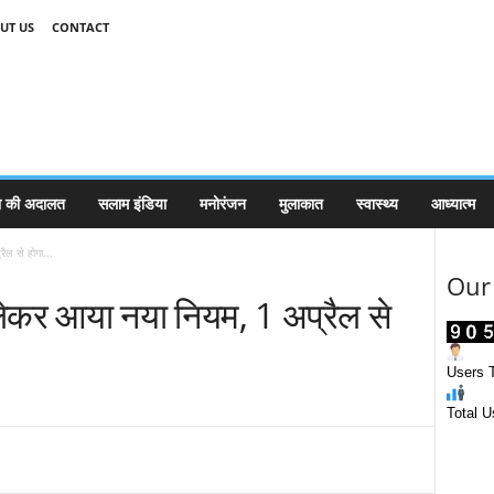
UT US
CONTACT
 की अदालत
सलाम इंडिया
मनोरंजन
मुलाकात
स्वास्थ्य
आध्यात्म
ैल से होगा...
Our 
 लेकर आया नया नियम, 1 अप्रैल से
Users T
Total U