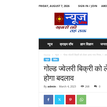
FRIDAY, AUGUST 7, 2026
SIGN IN / JOIN
ABO
N
e
w
s
l
i
v
न्यूज
क्राइम वॉच
ज्ञान विज्ञान
जनता
e
k
Home
न्यूज
गोल्ड ज्वेलरी बिक्री को लेकर आया नया नियम, 1 अप्र
k
न्यूज
विविध
t
गोल्ड ज्वेलरी बिक्री को
t
होगा बदलाव
By
admin
-
March 4, 2023
268
0