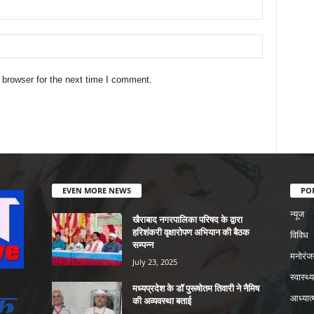
 browser for the next time I comment.
EVEN MORE NEWS
PO
न्यूज
खैराबाद नगरपालिका परिषद के द्वारा
हरिशंकरी वृक्षारोपण अभियान की बैठक
विविध
सम्पन्न
मनोरंज
July 23, 2025
स्वास्थ्य
मध्यप्रदेश के डॉ पुरूषोतम तिवारी ने नैमिष
आध्यात्
की अव्यवस्था बताई