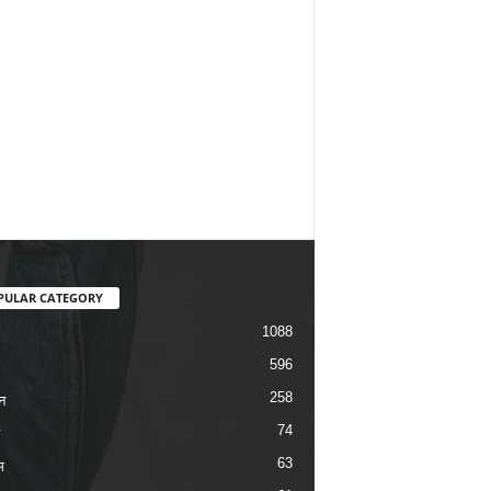
PULAR CATEGORY
1088
596
258
न
74
63
म