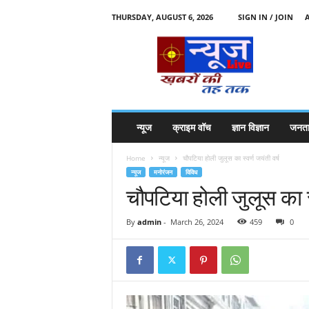
THURSDAY, AUGUST 6, 2026
SIGN IN / JOIN
N
e
w
s
l
i
v
न्यूज
क्राइम वॉच
ज्ञान विज्ञान
जनता
e
k
Home
न्यूज
चौपटिया होली जुलूस का स्वर्ण जयंती वर्ष
k
न्यूज
मनोरंजन
विविध
t
चौपटिया होली जुलूस का स्
t
By
admin
-
March 26, 2024
459
0