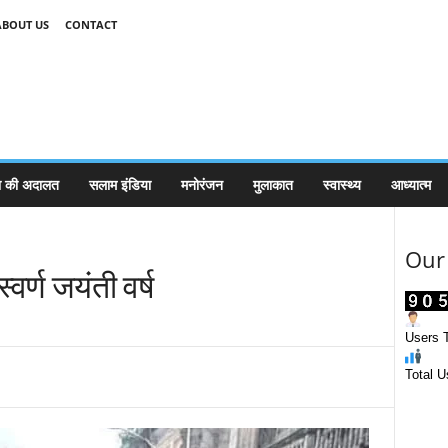
ABOUT US
CONTACT
 की अदालत
सलाम इंडिया
मनोरंजन
मुलाकात
स्वास्थ्य
आध्यात्म
Our 
वर्ण जयंती वर्ष
Users T
Total U