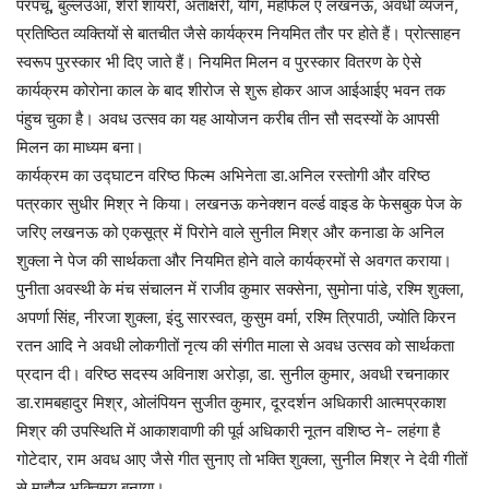
परपंचू, बुल्लउआ, शेरो शायरी, अंताक्षरी, योग, महफिल ए लखनऊ, अवधी व्यंजन,
प्रतिष्ठित व्यक्तियों से बातचीत जैसे कार्यक्रम नियमित तौर पर होते हैं। प्रोत्साहन
स्वरूप पुरस्कार भी दिए जाते हैं। नियमित मिलन व पुरस्कार वितरण के ऐसे
कार्यक्रम कोरोना काल के बाद शीरोज से शुरू होकर आज आईआईए भवन तक
पंहुच चुका है। अवध उत्सव का यह आयोजन करीब तीन सौ सदस्यों के आपसी
मिलन का माध्यम बना।
कार्यक्रम का उद्घाटन वरिष्ठ फिल्म अभिनेता डा.अनिल रस्तोगी और वरिष्ठ
पत्रकार सुधीर मिश्र ने किया। लखनऊ कनेक्शन वर्ल्ड वाइड के फेसबुक पेज के
जरिए लखनऊ को एकसूत्र में पिरोने वाले सुनील मिश्र और कनाडा के अनिल
शुक्ला ने पेज की सार्थकता और नियमित होने वाले कार्यक्रमों से अवगत कराया।
पुनीता अवस्थी के मंच संचालन में राजीव कुमार सक्सेना, सुमोना पांडे, रश्मि शुक्ला,
अपर्णा सिंह, नीरजा शुक्ला, इंदु सारस्वत, कुसुम वर्मा, रश्मि त्रिपाठी, ज्योति किरन
रतन आदि ने अवधी लोकगीतों नृत्य की संगीत माला से अवध उत्सव को सार्थकता
प्रदान दी। वरिष्ठ सदस्य अविनाश अरोड़ा, डा. सुनील कुमार, अवधी रचनाकार
डा.रामबहादुर मिश्र, ओलंपियन सुजीत कुमार, दूरदर्शन अधिकारी आत्मप्रकाश
मिश्र की उपस्थिति में आकाशवाणी की पूर्व अधिकारी नूतन वशिष्ठ ने- लहंगा है
गोटेदार, राम अवध आए जैसे गीत सुनाए तो भक्ति शुक्ला, सुनील मिश्र ने देवी गीतों
से माहौल भक्तिमय बनाया।