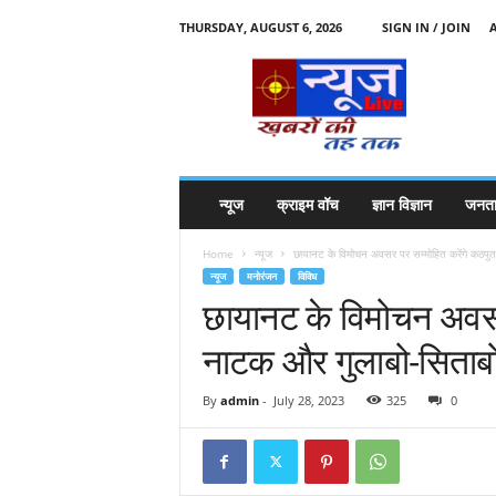
THURSDAY, AUGUST 6, 2026
SIGN IN / JOIN
N
e
w
s
l
i
v
न्यूज
क्राइम वॉच
ज्ञान विज्ञान
जनता
e
k
Home
न्यूज
छायानट के विमोचन अवसर पर सम्मोहित करेंगे कठपु
k
न्यूज
मनोरंजन
विविध
t
छायानट के विमोचन अवसर
t
नाटक और गुलाबो-सिताब
By
admin
-
July 28, 2023
325
0