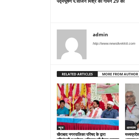
पद्मभूषण पं.साजन मिश्र का गायन 29 को
admin
http://www.newslivekktt.com
RELATED ARTICLES
MORE FROM AUTHOR
न्यूज
आध्यात्म
खैराबाद नगरपालिका परिषद के द्वारा
मध्यप्रदेश