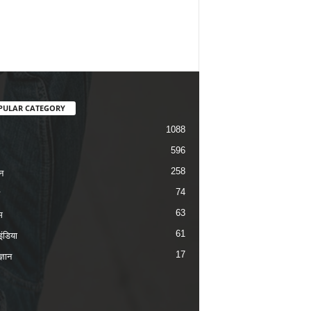
PULAR CATEGORY
1088
596
258
न
74
63
म
61
ंडिया
17
ज्ञान