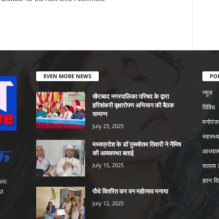
EVEN MORE NEWS
PO
न्यूज
खैराबाद नगरपालिका परिषद के द्वारा
हरिशंकरी वृक्षारोपण अभियान की बैठक
विविध
सम्पन्न
मनोरंज
July 23, 2025
स्वास्थ्य
मध्यप्रदेश के डॉ पुरूषोतम तिवारी ने नैमिष
आध्यात्
की अव्यवस्था बताई
July 15, 2025
सलाम इ
ज्ञान वि
sic
पौधे वितरित कर वन महोत्सव मनाया
st
July 12, 2025