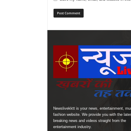
Newslivekktt is your news, entertainment, mu
fashion website. We provide you with the late
breaking news and videos straight from the
entertainment industry.