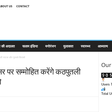
ABOUT US
CONTACT
 की अदालत
सलाम इंडिया
मनोरंजन
मुलाकात
स्वास्थ्य
आध्यात्म
तली नाटक और गुलाबो-सिताबो
Our 
 पर सम्मोहित करेंगे कठपुतली
ो
Users T
Total U