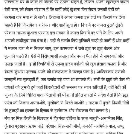
पोखरमल घर के कमरे तो किराये पर उठाना चाहते हैं, लेकिन अपनी खूबसूरत जवान
बेटी शालू को लेकर परेशान हैं कि कहीं कोई कुंआरा किरायेदार उनकी बेटी को
बरगला कर भगा न ले जाये। लिहाजा वे अपना कमरा इस शर्त पर किराये पर देना
चाहते हैं कि किरायेदार शरीफ। और शादीशुदा हो। किराये पर कमरा ढूंढते ढूंढते
परेशान नायक कुंआरा प्रसाद इस मकान में कमरा किराये पर पाने के लिए अपने
आपको शादीशुदा बता देता है। यहीं से उसके लिये मुश्किलें खड़ी हो जाती हैं और कहीं
ये मकान हाथ से न निकल जाए, इस कश्मकश में उसे झूठ पर झूठ बोलने और
बुलवाने पड़ते हैं। ऐसे में विरोधाभासी हालात और बयान पैदा होने से समस्याएं और
उलझ जाती हैं। इन्हीं स्थितियों से उपजा हास्य दर्शकों को खूब हंसाता चलता है और
बेचारा कुंआरा प्रसाद अपने को मकड़जाल में उलझा पाता है। आखिरकार उसकी
उलझनें तब सुलझती हैं, जब उसके बड़े पापा आ टपकते हैं। सभी के झूठों की पोल भी
दर्शकों को लुभाते हुये जहां किरायेदारों की समस्या पर ध्यान खींचती है, वहीं बेटी की
सुरक्षा के लिये चिंतित माता-पिताओं की परेशानी इंगित करती ये संदेश देती है कि झूठ
फरेब को जितना अपनाओगे, मुसीबतों से घिरते जाओगे। नाटक में पुराने फिल्मी गीतों
के टुकड़ों का हालात के हिसाब से इस्तेमाल और रोचकता पैदा करता है।
मंच पर मिस लिली के किरदार में प्रियंका दीक्षित के साथ माधुरी-अनामिका सिंह,
कुँवारा प्रसाद-ऋषभ पांडे, परेशान सिंह-सनी मौर्या, बजरंगी-अभिषेक पाल, लप्पू
पहलवान-कृष्णकुमार पाण्डेय, पोखरमल -कुलदीप श्रीवास्तव, शालू-कशिश सिंह,