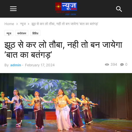
Home
न्यूज
झूठ से कर लो तौबा, नही तो बन जायेगा ’बात का बतंगड़’
न्यूज
मनोरंजन
विविध
झूठ से कर लो तौबा, नही तो बन जायेगा
’बात का बतंगड़’
394
0
By
admin
-
February 17, 2024