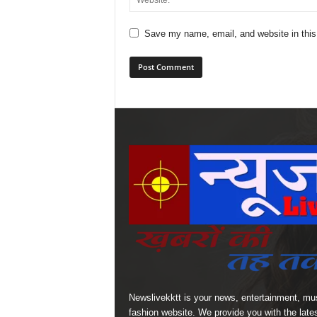
Save my name, email, and website in this
Newslivekktt is your news, entertainment, mu
fashion website. We provide you with the late