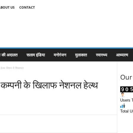
ABOUT US
CONTACT
 की अदालत
सलाम इंडिया
मनोरंजन
मुलाकात
स्वास्थ्य
आध्यात्म
ेल्थ मिशन में शिकायत
Our 
 कम्पनी के खिलाफ नेशनल हेल्थ
Users T
Total U