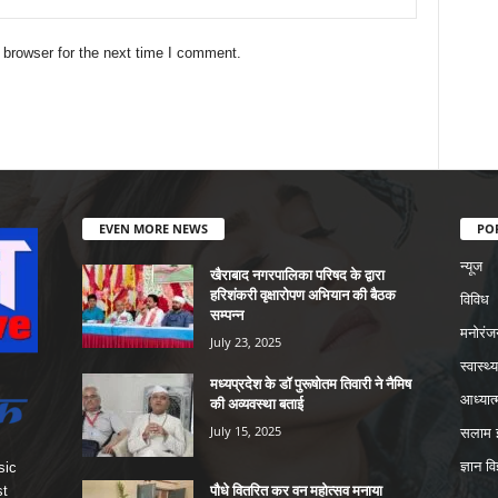
 browser for the next time I comment.
EVEN MORE NEWS
PO
न्यूज
खैराबाद नगरपालिका परिषद के द्वारा
हरिशंकरी वृक्षारोपण अभियान की बैठक
विविध
सम्पन्न
मनोरंज
July 23, 2025
स्वास्थ्य
मध्यप्रदेश के डॉ पुरूषोतम तिवारी ने नैमिष
आध्यात्
की अव्यवस्था बताई
July 15, 2025
सलाम इ
ज्ञान वि
sic
पौधे वितरित कर वन महोत्सव मनाया
st