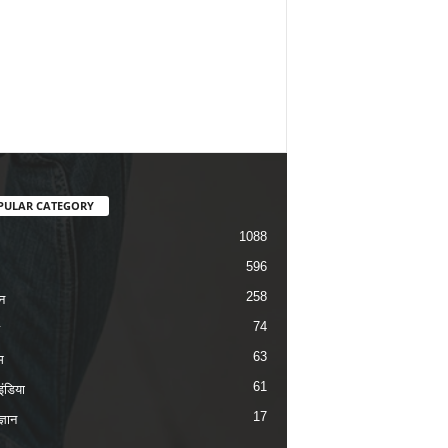
PULAR CATEGORY
1088
596
258
न
74
63
म
61
ंडिया
17
ज्ञान