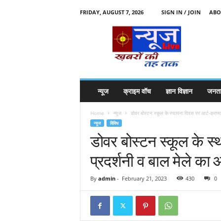
FRIDAY, AUGUST 7, 2026
SIGN IN / JOIN
ABO
N
e
w
s
l
i
v
न्यूज
क्राइम वॉच
ज्ञान विज्ञान
जनता
e
k
Home
न्यूज
डोवर बोस्टन स्कूल के स्थापना दिवस पर आर्ट-क्राफ्ट 
k
न्यूज
विविध
t
डोवर बोस्टन स्कूल के स्
t
प्रदर्शनी व बाल मेले क
By
admin
-
February 21, 2023
430
0