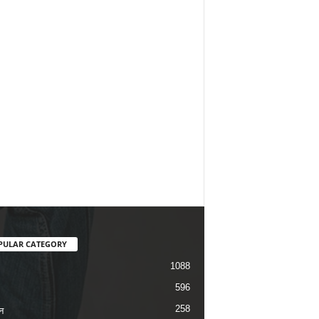
PULAR CATEGORY
1088
596
258
न