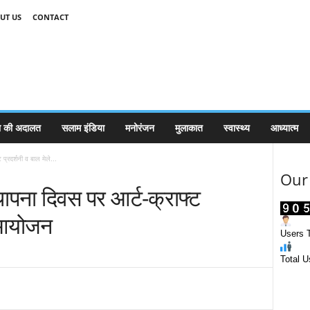
UT US
CONTACT
 की अदालत
सलाम इंडिया
मनोरंजन
मुलाकात
स्वास्थ्य
आध्यात्म
प्रदर्शनी व बाल मेले...
Our 
थापना दिवस पर आर्ट-क्राफ्ट
ा आयोजन
Users T
Total U