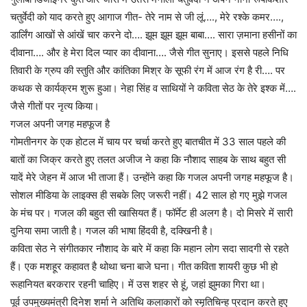
चतुर्वेदी को याद करते हुए आगाज गीत- तेरे नाम से जी लूं…., मेरे रश्के कमर….,
डार्लिंग आखों से आंखें चार करने दो…. झूम झूम झूम बाबा…. सारा ज़माना हसीनों का
दीवाना…. और हे मेरा दिल प्यार का दीवाना…. जैसे गीत सुनाए। इससे पहले निधि
तिवारी के ग्रुप की स्तुति और कांतिका मिश्र के सूफी रंग में आज रंग है री…. पर
कथक से कार्यक्रम शुरू हुआ। नेहा सिंह व साथियों ने कविता सेठ के तेरे इश्क में….
जैसे गीतों पर नृत्य किया।
गजल अपनी जगह महफूज है
गोमतीनगर के एक होटल में चाय पर चर्चा करते हुए बातचीत में 33 साल पहले की
बातों का जिक्र करते हुए तलत अजीज ने कहा कि नौशाद साहब के साथ बहुत सी
यादें मेरे जेहन में आज भी ताजा हैं। उन्होंने कहा कि गजल अपनी जगह महफूज है।
सोशल मीडिया के लाइक्स ही सबके लिए जरूरी नहीं। 42 साल हो गए मुझे गजल
के मंच पर। गजल की बहुत सी खासियत हैं। फॉर्मेट ही अलग है। दो मिसरे में सारी
दुनिया समा जाती है। गजल की भाषा हिंदवी है, दक्खिनी है।
कविता सेठ ने संगीतकार नौशाद के बारे में कहा कि महान लोग सदा सादगी से रहते
हैं। एक मशहूर कहावत है थोथा चना बाजे घना। गीत कविता शायरी कुछ भी हो
रूहानियत बरकरार रहनी चाहिए। में उस शहर से हूं, जहां झुमका गिरा था।
पूर्व उपमुख्यमंत्री दिनेश शर्मा ने अतिथि कलाकारों को स्मृतिचिन्ह प्रदान करते हुए