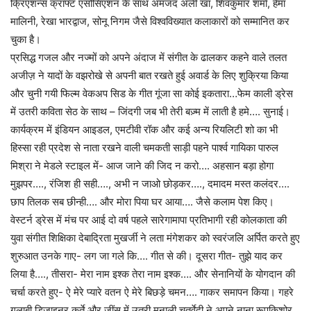
क्रिएशन्स क्राफ्ट एसोसिएशन के साथ अमजद अली खां, शिवकुमार शर्मा, हेमा
मालिनी, रेखा भारद्वाज, सोनू निगम जैसे विश्वविख्यात कलाकारों को सम्मानित कर
चुका है।
प्रसिद्ध गजल और नज्मों को अपने अंदाज में संगीत के ढालकर कहने वाले तलत
अजीज़ ने यादों के वझरोखे से अपनी बात रखते हुई अवार्ड के लिए शुक्रिया किया
और चुनी गयी फिल्म वेकअप सिड के गीत गूंजा सा कोई इकतारा…फेम काली ड्रेस
में उतरी कविता सेठ के साथ – जिंदगी जब भी तेरी बज़्म में लाती है हमे…. सुनाई।
कार्यक्रम में इंडियन आइडल, एमटीवी रॉक और कई अन्य रियलिटी शो का भी
हिस्सा रही प्रदेश से नाता रखने वाली चमकती साड़ी पहने पार्श्व गायिका पारुल
मिश्रा ने मेडले स्टाइल में- आज जाने की जिद न करो…. अहसान बड़ा होगा
मुझपर…., रंजिश ही सही…., अभी न जाओ छोड़कर…., दमादम मस्त कलंदर….
छाप तिलक सब छीन्ही…. और मोरा पिया घर आया…. जैसे कलाम पेश किए।
वेस्टर्न ड्रेस में मंच पर आई दो वर्ष पहले सारेगामापा प्रतिभागी रही कोलकाता की
युवा संगीत शिक्षिका देबाद्रिता मुखर्जी ने लता मंगेशकर को स्वरंजलि अर्पित करते हुए
शुरुआत उनके गाए- लग जा गले कि…. गीत से की। दूसरा गीत- तुझे याद कर
लिया है…., तीसरा- मेरा नाम इश्क तेरा नाम इश्क…. और सेनानियों के योगदान की
चर्चा करते हुए- ऐ मेरे प्यारे वतन ऐ मेरे बिछड़े चमन…. गाकर समापन किया। गहरे
गुलाबी डिजाइनर कुर्ते और जींस में उतरी मनाली चतुर्वेदी ने अपने नाना रूपकिशोर