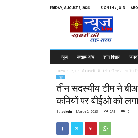
FRIDAY, AUGUST 7, 2026
SIGN IN / JOIN
ABO
N
e
w
s
l
i
v
न्यूज
क्राइम वॉच
ज्ञान विज्ञान
जनता
e
k
Home
न्यूज
तीन सदस्यीय टीम ने बीआरसी कार्यालय का किया निरी
k
न्यूज
t
तीन सदस्यीय टीम ने बीआ
t
कमियों पर बीईओ को लग
By
admin
-
March 2, 2023
275
0