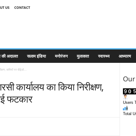
UT US
CONTACT
 की अदालत
सलाम इंडिया
मनोरंजन
मुलाकात
स्वास्थ्य
आध्यात्म
क्षण, कमियों पर बीईओ...
Our 
रसी कार्यालय का किया निरीक्षण,
ाई फटकार
Users T
Total U