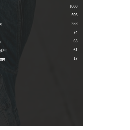
1088
596
258
न
74
63
म
61
ंडिया
17
ज्ञान