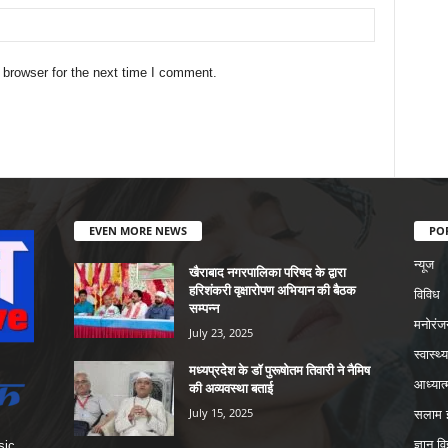
 browser for the next time I comment.
EVEN MORE NEWS
PO
न्यूज
खैराबाद नगरपालिका परिषद के द्वारा
हरिशंकरी वृक्षारोपण अभियान की बैठक
विविध
सम्पन्न
मनोरंज
July 23, 2025
स्वास्थ्य
मध्यप्रदेश के डॉ पुरूषोतम तिवारी ने नैमिष
आध्यात्
की अव्यवस्था बताई
July 15, 2025
सलाम इ
ज्ञान वि
sic