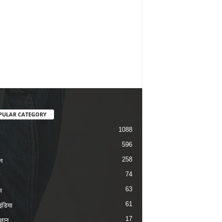
PULAR CATEGORY
1088
596
258
न
74
63
म
61
ंडिया
17
ज्ञान