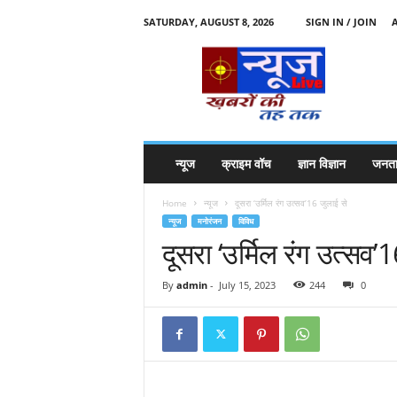
SATURDAY, AUGUST 8, 2026
SIGN IN / JOIN
N
e
w
s
l
i
v
न्यूज
क्राइम वॉच
ज्ञान विज्ञान
जनता
e
k
Home
न्यूज
दूसरा ‘उर्मिल रंग उत्सव’16 जुलाई से
k
न्यूज
मनोरंजन
विविध
t
दूसरा ‘उर्मिल रंग उत्सव’
t
By
admin
-
July 15, 2023
244
0