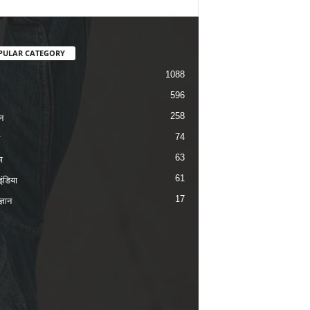
PULAR CATEGORY
1088
596
258
न
74
63
म
61
ंडिया
17
ज्ञान