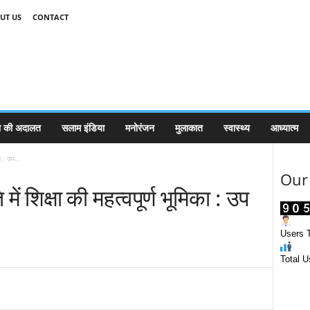
UT US
CONTACT
 की अदालत
सलाम इंडिया
मनोरंजन
मुलाकात
स्वास्थ्य
आध्यात्म
ा : उप...
Our 
ं शिक्षा की महत्वपूर्ण भूमिका : उप
क
Users T
Total U