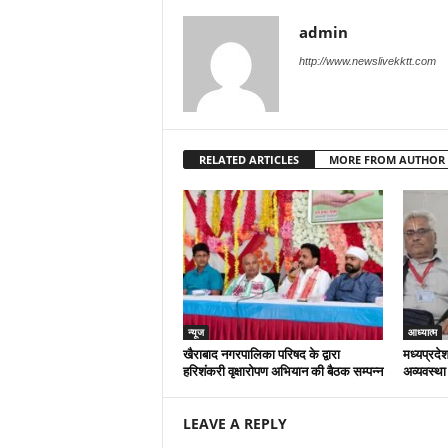
admin
http://www.newslivekktt.com
RELATED ARTICLES
MORE FROM AUTHOR
न्यूज
आध्यात्म
खैराबाद नगरपालिका परिषद के द्वारा
मध्यप्रदेश
हरिशंकरी वृक्षारोपण अभियान की बैठक सम्पन्न
अव्यवस्था
LEAVE A REPLY