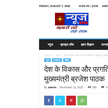
FRIDAY, AUGUST 7, 2026
SIGN IN / JOIN
ABO
N
e
w
s
l
i
v
न्यूज
क्राइम वॉच
ज्ञान विज्ञान
जनता
e
k
Home
न्यूज
देश के विकास और प्रगति में शिक्षा की महत्वपूर्ण भूमिक
k
न्यूज
मनोरंजन
विविध
t
देश के विकास और प्रगति मे
t
मुख्यमंत्री ब्रजेश पाठ
By
admin
-
December 22, 2023
289
0