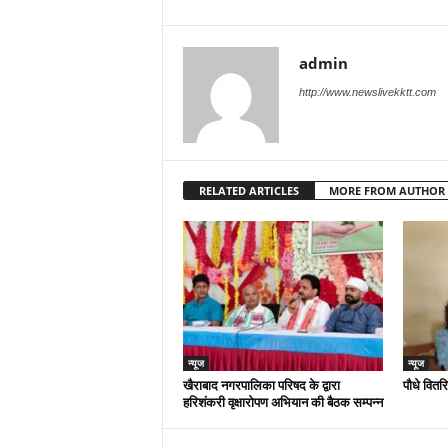
admin
http://www.newslivekktt.com
RELATED ARTICLES
MORE FROM AUTHOR
न्यूज
न्यूज
खैराबाद नगरपालिका परिषद के द्वारा
पौधे वितर
हरिशंकरी वृक्षारोपण अभियान की बैठक सम्पन्न