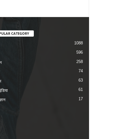
PULAR CATEGORY
1088
596
258
न
74
63
म
61
ंडिया
17
ज्ञान