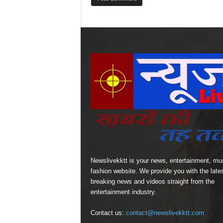
Newslivekktt is your news, entertainment, mu
fashion website. We provide you with the late
breaking news and videos straight from the
entertainment industry.
Contact us:
contact@newslivekktt.com