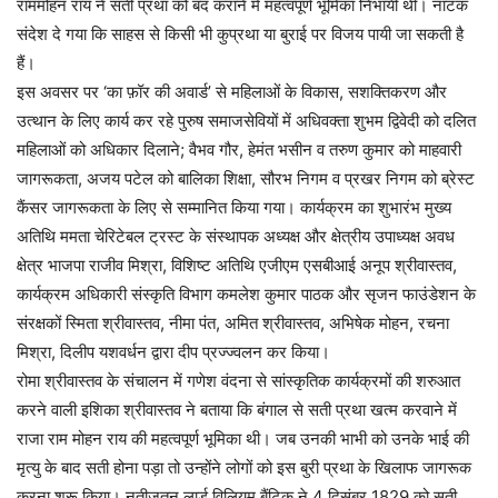
राममोहन राय ने सती प्रथा को बंद कराने में महत्वपूर्ण भूमिका निभायी थी। नाटक
संदेश दे गया कि साहस से किसी भी कुप्रथा या बुराई पर विजय पायी जा सकती है
हैं।
इस अवसर पर ‘का फ़ॉर की अवार्ड’ से महिलाओं के विकास, सशक्तिकरण और
उत्थान के लिए कार्य कर रहे पुरुष समाजसेवियों में अधिवक्ता शुभम द्विवेदी को दलित
महिलाओं को अधिकार दिलाने; वैभव गौर, हेमंत भसीन व तरुण कुमार को माहवारी
जागरूकता, अजय पटेल को बालिका शिक्षा, सौरभ निगम व प्रखर निगम को ब्रेस्ट
कैंसर जागरूकता के लिए से सम्मानित किया गया। कार्यक्रम का शुभारंभ मुख्य
अतिथि ममता चेरिटेबल ट्रस्ट के संस्थापक अध्यक्ष और क्षेत्रीय उपाध्यक्ष अवध
क्षेत्र भाजपा राजीव मिश्रा, विशिष्ट अतिथि एजीएम एसबीआई अनूप श्रीवास्तव,
कार्यक्रम अधिकारी संस्कृति विभाग कमलेश कुमार पाठक और सृजन फाउंडेशन के
संरक्षकों स्मिता श्रीवास्तव, नीमा पंत, अमित श्रीवास्तव, अभिषेक मोहन, रचना
मिश्रा, दिलीप यशवर्धन द्वारा दीप प्रज्ज्वलन कर किया।
रोमा श्रीवास्तव के संचालन में गणेश वंदना से सांस्कृतिक कार्यक्रमों की शरुआत
करने वाली इशिका श्रीवास्तव ने बताया कि बंगाल से सती प्रथा खत्म करवाने में
राजा राम मोहन राय की महत्वपूर्ण भूमिका थी। जब उनकी भाभी को उनके भाई की
मृत्यु के बाद सती होना पड़ा तो उन्होंने लोगों को इस बुरी प्रथा के खिलाफ जागरूक
करना शुरू किया। नतीजतन लार्ड विलियम बैंटिक ने 4 दिसंबर 1829 को सती