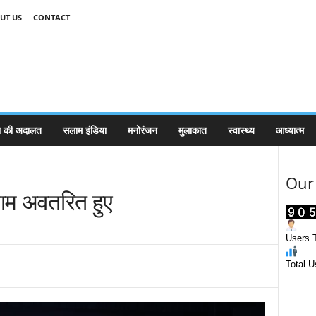
UT US
CONTACT
 की अदालत
सलाम इंडिया
मनोरंजन
मुलाकात
स्वास्थ्य
आध्यात्म
Our 
 राम अवतरित हुए
Users T
Total U