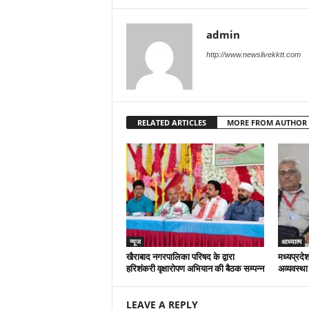
admin
http://www.newslivekktt.com
RELATED ARTICLES
MORE FROM AUTHOR
न्यूज
आध्यात्म
खैराबाद नगरपालिका परिषद के द्वारा
मध्यप्रदेश
हरिशंकरी वृक्षारोपण अभियान की बैठक सम्पन्न
अव्यवस्था
LEAVE A REPLY