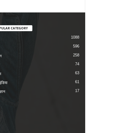
PULAR CATEGORY
1088
596
258
न
74
63
म
61
ंडिया
17
ज्ञान