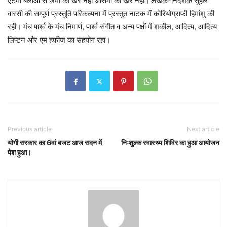
एटमी बलाओं से जमी की खैर नहीं आसमां की खैर नहीं।’लेखक-निर्देशक सुहैल
वारसी की सम्पूर्ण प्रस्तुति परिकल्पना में प्रस्तुत नाटक में कोरियोग्राफी हिमांशु की
रही। मंच पार्श्व के मंच निमार्ण, पार्श्व संगीत व अन्य पक्षों में शकील, आदित्य, आदित्य
लिप्टन और एम हफीज का सहयोग रहा।
Previous article
Next article
योगी सरकार का 6वां बजट आज सदन में
निःशुल्क स्वास्थ्य शिविर का हुआ आयोजन
पेश हुआ।