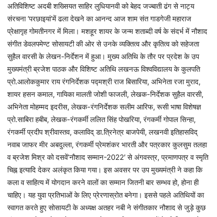
अतिविशिष्ट अदबी शख्सियत साहिर लुधियानवी को बेहद जज्बाती ढंग से नाट्य
संरचना ‘परछाइयां’में ढला देखने का आनन्द आज शाम संत गाडगेजी महाराज
प्रेक्षागृह गोमतीनगर में मिला। मशहूर शायर के जन्म शताब्दी वर्ष के संदर्भ में नौशाद
संगीत डेवलपमेण्ट सोसायटी की ओर से उनके व्यक्तित्व और कृतित्व को सहेजता
सुहैल वारसी के लेखन-निर्देशन में हुआ। मुख्य अतिथि के तौर पर प्रदेश के उप
मुख्यमंत्री ब्रजेश पाठक और विशिष्ट अतिथि लखनऊ विश्वविद्यालय के कुलपति
प्रो.आलोककुमार राय रंगनिर्देशक पद्मश्री राज बिसारिया, अभिनेता रजा मुराद,
शायर हसन कमाल, गायिका मालती जोशी फाजली, लेखक-निर्देशक सुहैल वारसी,
अभिनेता मोहम्मद इदरीस, लेखक-रंगनिर्देशक सलीम आरिफ, रूसी भाषा विशेषज्ञ
प्रो.साबिरा हबीब, लेखक-रंगकर्मी ललित सिंह पोखरिया, रंगकर्मी गोपाल सिन्हा,
रंगकर्मी प्रदीप श्रीवास्तव, कलाविद् डा.त्रिनेत्र बाजपेयी, लखनवी इतिहासविद्
नवाब जाफर मीर अबदुल्ला, रंगकर्मी प्रेमशंकर भारती और पत्रकार कुलसुम तलहा
व ब्रजेश मिश्र को दसवें’नौशाद सम्मान-2022′ से अंगवस्त्र, प्रमाणपत्र व स्मृति
चिह्न इत्यादि देकर अलंकृत किया गया। इस अवसर पर उप मुख्यमंत्री ने कहा कि
कला व साहित्य में योगदान करने वालों का सम्मान जितनी बार सम्भव हो, होना ही
चाहिए। यह युवा प्रतिभाओं के लिए प्रेरणास्रोत बनेगा। इससे पहले अतिथियों का
स्वागत करते हुए सोसायटी के अध्यक्ष अतहर नबी ने संगीतकार नौशाद से जुड़े कुछ