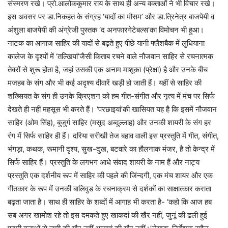
संस्मरण रखे। प्रो.आलोककुमार राय के साथ ही अन्य वक्ताओं ने भी विचार रखे।
इस अवसर पर डा.निकहत के संग्रह ‘यादों का मौसम’ और डा.त्रिनेत्र बाजपेयी व
अंशुला बाजपेयी की अंग्रेजी पुस्तक ‘द अनफारगेटेबल्स’का विमोचन भी हुआ।
नाटक का आगाज साहिर की यादों से बढ़ते हुए पीछे यानी फ्लैशबैक में लुधियाना
कालेज के दृश्यों में ‘तल्खियां’जैसी किताब रचने वाले नौजवान साहिर से रचनात्मक
तेवरों से शुरू होता है, जहां उसकी एक अनाम माशूका (प्रेक्षा) है और उनके बीच
मजहब के संग और भी कई अदृश्य दीवारें खड़ी हो जाती हैं। यहीं से साहिर की
शख्सियत के संग ही उनके क्रिएशन को हम गीत-संगीत और नृत्य में मंच पर सिर्फ
देखते ही नहीं महसूस भी करते हैं। ‘परछाइयां’की खासियत यह है कि इसमें नौजवान
साहिर (ओम सिंह), बुजुर्ग साहिर (मसूद अब्दुल्लाह) और उनकी शायरी के संग हर
रंग में सिर्फ साहिर ही हैं। दरिया सरीखी तेज बहाव वाली इस प्रस्तुति में गीत, संगीत,
भंगड़ा, कथक, रूमानी दृश्य, सुख-दुख, बटवारे का हौलनाक मंजर, है तो केन्द्र में
सिर्फ साहिर हैं। प्रस्तुति के लगभग आधे संवाद शायरी के नाम हैं और नाट्य
प्रस्तुति एक दर्शनीय रूप में साहिर की पहले की जिंन्दगी, एक मंच शायर और एक
गीतकार के रूप में उनकी बालिवुड के रचनाक्रम से दर्शकों का साक्षात्कार कराता
बढ़ता जाता है। साथ ही साहिर के शब्दों में आगाह भी करता है- ‘कहो कि आज हब
सब अगर खामोश रहे तो इस दमकते हुए खाकदां की खैर नहीं, जुनूं की ढली हुई