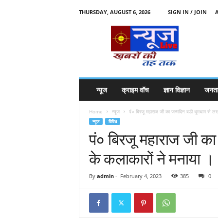
THURSDAY, AUGUST 6, 2026
SIGN IN / JOIN
N
e
w
s
l
i
v
न्यूज
क्राइम वॉच
ज्ञान विज्ञान
जनता
e
k
Home
न्यूज
पं० बिरजू महाराज जी का जन्मदिन बडी धूमधाम से ल
k
न्यूज
विविध
t
पं० बिरजू महाराज जी क
t
के कलाकारों ने मनाया ।
By
admin
-
February 4, 2023
385
0