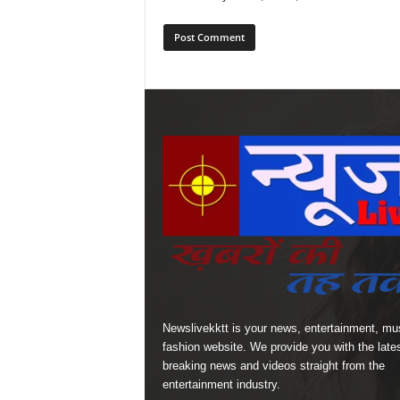
Newslivekktt is your news, entertainment, mu
fashion website. We provide you with the late
breaking news and videos straight from the
entertainment industry.