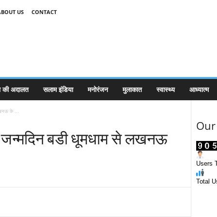
ABOUT US
CONTACT
 की अदालत
सलाम इंडिया
मनोरंजन
मुलाकात
स्वास्थ्य
आध्यात्म
खनऊ के ...
Our 
ा जन्मदिन बडी धूमधाम से लखनऊ
Users T
Total U