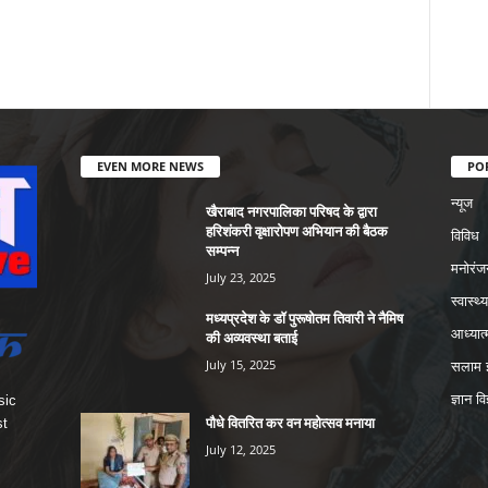
EVEN MORE NEWS
PO
न्यूज
खैराबाद नगरपालिका परिषद के द्वारा
हरिशंकरी वृक्षारोपण अभियान की बैठक
विविध
सम्पन्न
मनोरंज
July 23, 2025
स्वास्थ्य
मध्यप्रदेश के डॉ पुरूषोतम तिवारी ने नैमिष
आध्यात्
की अव्यवस्था बताई
July 15, 2025
सलाम इ
ज्ञान वि
sic
पौधे वितरित कर वन महोत्सव मनाया
st
July 12, 2025