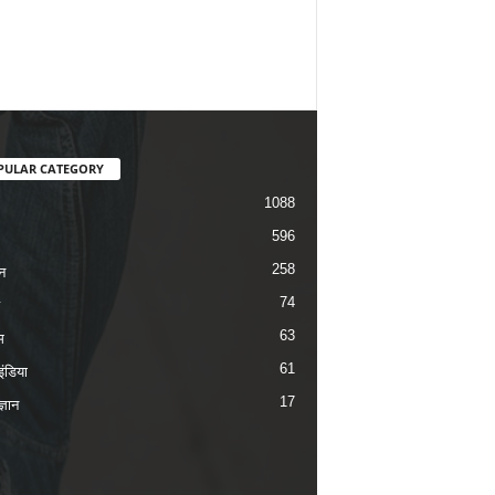
PULAR CATEGORY
1088
596
258
न
74
63
म
61
ंडिया
17
ज्ञान