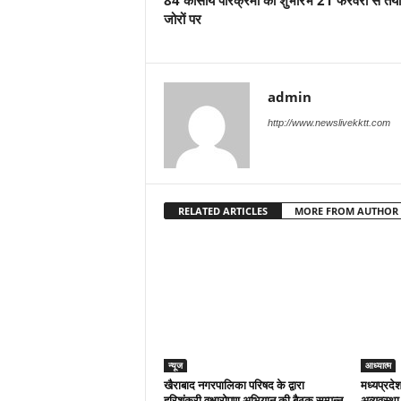
84 कोसीय परिक्रमा का शुभारंभ 21 फरवरी से तैयार
जोरों पर
admin
http://www.newslivekktt.com
RELATED ARTICLES
MORE FROM AUTHOR
न्यूज
आध्यात्म
खैराबाद नगरपालिका परिषद के द्वारा
मध्यप्रदेश
हरिशंकरी वृक्षारोपण अभियान की बैठक सम्पन्न
अव्यवस्था