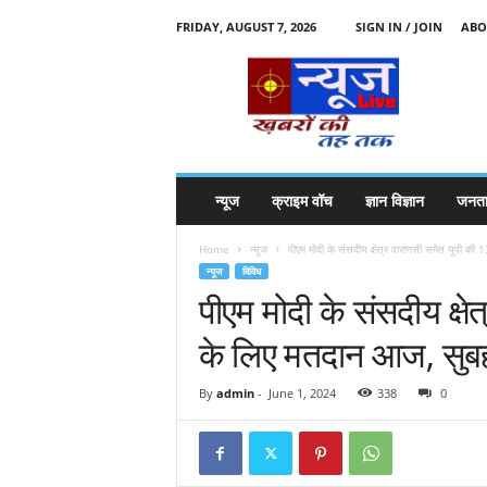
FRIDAY, AUGUST 7, 2026
SIGN IN / JOIN
ABO
N
e
w
s
l
i
v
न्यूज
क्राइम वॉच
ज्ञान विज्ञान
जनता
e
k
Home
न्यूज
पीएम मोदी के संसदीय क्षेत्र वाराणसी समेत यूपी की 13
k
न्यूज
विविध
t
पीएम मोदी के संसदीय क्षे
t
के लिए मतदान आज, सुबह 
By
admin
-
June 1, 2024
338
0