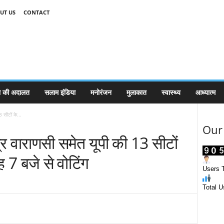
UT US
CONTACT
 की अदालत
सलाम इंडिया
मनोरंजन
मुलाकात
स्वास्थ्य
आध्यात्म
 सीटों के...
Our 
त्र वाराणसी समेत यूपी की 13 सीटों
7 बजे से वोटिंग
Users T
Total U