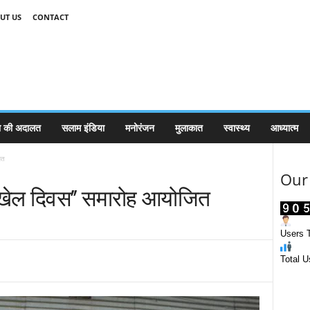
UT US
CONTACT
 की अदालत
सलाम इंडिया
मनोरंजन
मुलाकात
स्वास्थ्य
आध्यात्म
ित
Our 
िक खेल दिवस’’ समारोह आयोजित
Users T
Total U