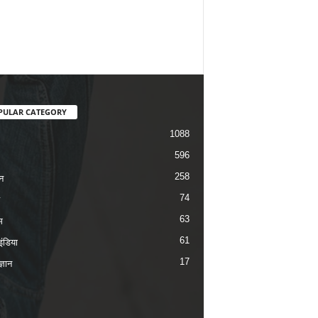
PULAR CATEGORY
1088
596
258
न
74
63
म
61
ंडिया
17
ज्ञान