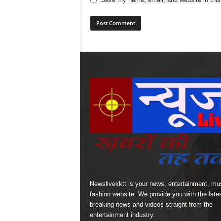
Newslivekktt is your news, entertainment, mu
fashion website. We provide you with the late
breaking news and videos straight from the
entertainment industry.