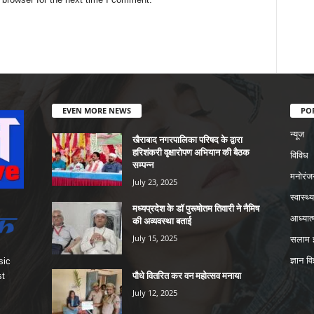
EVEN MORE NEWS
PO
न्यूज
खैराबाद नगरपालिका परिषद के द्वारा
हरिशंकरी वृक्षारोपण अभियान की बैठक
विविध
सम्पन्न
मनोरंज
July 23, 2025
स्वास्थ्य
मध्यप्रदेश के डॉ पुरूषोतम तिवारी ने नैमिष
आध्यात्
की अव्यवस्था बताई
July 15, 2025
सलाम इ
ज्ञान वि
sic
पौधे वितरित कर वन महोत्सव मनाया
st
July 12, 2025