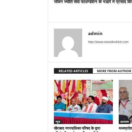
जीवन ज्योति सेवा फाउण्डेशन के भंडारे में प्रसाद वि
admin
http://www.newslivekktt.com
RELATED ARTICLES
MORE FROM AUTHOR
न्यूज
आध्यात्म
खैराबाद नगरपालिका परिषद के द्वारा
मध्यप्रदेश