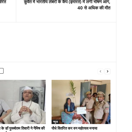
तरित
कुवैत में भारतीय लेबरों के कैंप (इमारत) में लगी भीषण आग,
40 से अधिक की मौत
न्यूज
 के डॉ पुरूषोतम तिवारी ने नैमिष की
पौधे वितरित कर वन महोत्सव मनाया