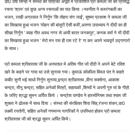
डॉ0 उषा सिन्हा ने संस्था की पत्रिका अपूर्वा में प्रकाशित प्रो कमला जी की प्रसिद्ध
रचना ‘श्रम’ एवं कुछ अन्य रचनाओं का पाठ किया ।नवनीता ने बजरंगबली का
भजन, राखी अग्रवाल ने निर्गुण ‘कि तोहरा संग जाई’, सुषमा प्रकाश ने कमला जी
का सिखाया हुआ भजन ‘मोहन की बांसुरी ऐसी बजी’,अरुणा उपाध्याय ने दीदी का ही
सीखा निर्गुण ‘ ब्याह गीत अवध नगर से आयी बरात जनकपुर’, कनक वर्मा ने भी दीदी
का सिखाया हुआ भजन ‘ मेरो मन राम ही राम रटे रे’ गा कर अपने भावपूर्ण उद्गागारो
के साथ।
प्रो कमला श्रीवास्तव जी के अस्पताल मे अंतिम गीत जो दीदी ने अपने बेटे रविश
खरे के कहने पर गाया था उसे सुनाया गया। कुमाऊं कोकीला विमल पंत ने कहते
कबीर सुनौ भई साधो निर्गुण सुनाया,इन्द्रा श्रीवास्तव ,वीना सक्सेना, आकाश
चन्द्रा, मीनू चन्द्रा, सहित अनेकों मित्रों, सहायकों ,शिष्यों ने अपनी गुरु मां के गीत़ो
के जरिए श्रद्धा सुमन अर्पित किये । चन्द्रेश पाण्डेय ने हारमोनियम तथा श्याम जी
शुक्ला ने ढोलक में साथ दिया । संस्था की संरक्षिका शिवा सिंह,रंजना शंकर,डा0
लक्ष्मी रस्तोगी, सहित अनेकों गणमान्य नागरिकों ने उपस्थित होकर प्रो कमला
श्रीवास्तव जी को श्रद्धा सुमन अर्पित किये।