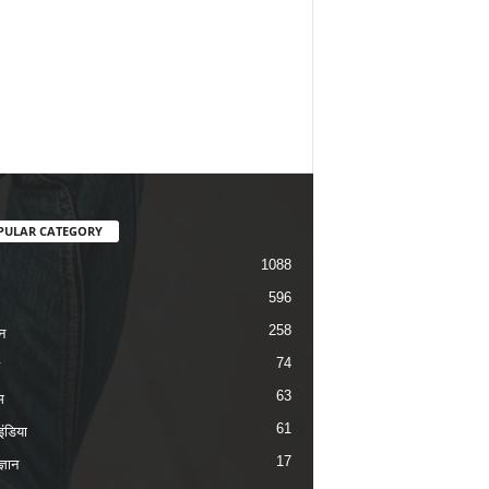
PULAR CATEGORY
1088
596
258
न
74
63
म
61
ंडिया
17
ज्ञान