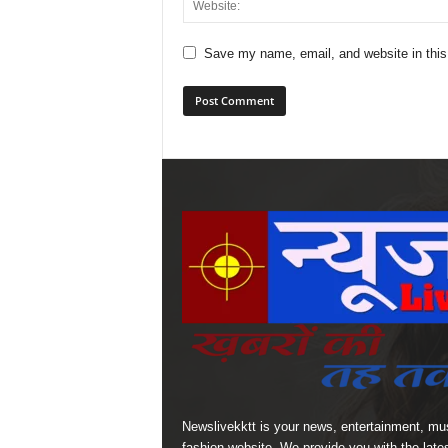
Save my name, email, and website in this
Newslivekktt is your news, entertainment, mu
fashion website. We provide you with the late