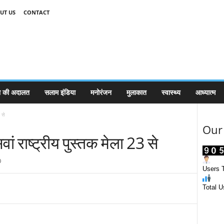
UT US
CONTACT
 की अदालत
सलाम इंडिया
मनोरंजन
मुलाकात
स्वास्थ्य
आध्यात्म
 से
Our 
वां राष्ट्रीय पुस्तक मेला 23 से
0
Users T
Total U