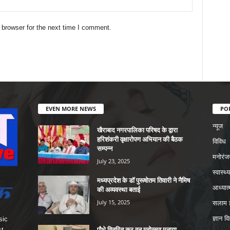
 browser for the next time I comment.
EVEN MORE NEWS
PO
न्यूज
खैराबाद नगरपालिका परिषद के द्वारा
हरिशंकरी वृक्षारोपण अभियान की बैठक
विविध
सम्पन्न
मनोरंज
July 23, 2025
स्वास्थ्य
मध्यप्रदेश के डॉ पुरूषोतम तिवारी ने नैमिष
आध्यात्
की अव्यवस्था बताई
July 15, 2025
सलाम इ
ज्ञान वि
sic
पौधे वितरित कर वन महोत्सव मनाया
st