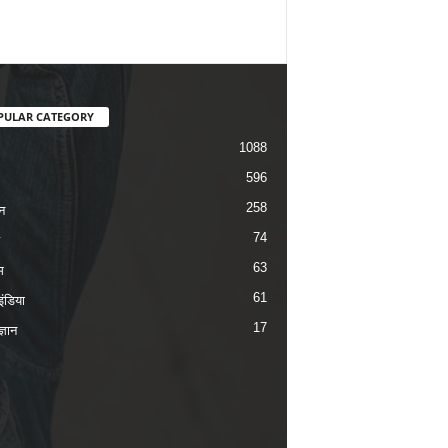
PULAR CATEGORY
1088
596
258
न
74
63
म
61
ंडिया
17
ज्ञान