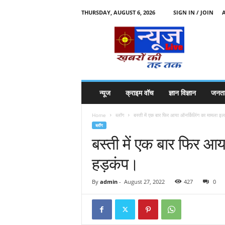
THURSDAY, AUGUST 6, 2026
SIGN IN / JOIN
N
e
w
s
l
i
v
न्यूज
क्राइम वॉच
ज्ञान विज्ञान
जनता
e
k
Home
ब्लॉग
बस्ती में एक बार फिर आया ऑनर्किलिंग का मामला इला
k
ब्लॉग
t
बस्ती में एक बार फिर आय
t
हड़कंप।
By
admin
-
August 27, 2022
427
0