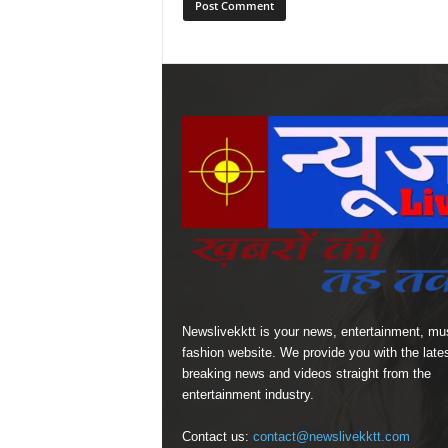
Newslivekktt is your news, entertainment, mu
fashion website. We provide you with the late
breaking news and videos straight from the
entertainment industry.
Contact us:
contact@newslivekktt.com