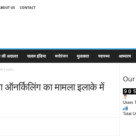
ABOUT US
CONTACT
 की अदालत
सलाम इंडिया
मनोरंजन
मुलाकात
स्वास्थ्य
आध्यात्म
के में हड़कंप।
Our 
ा ऑनर्किलिंग का मामला इलाके में
Users T
Total U