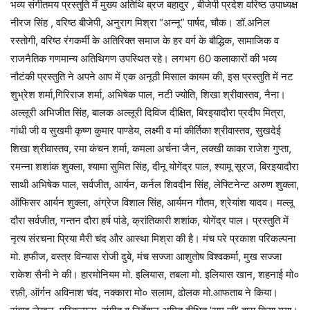
भव्य संगीतमय प्रस्तुति में मुख्य अतिथि ब्रज बहादुर , बीजेपी प्रदेश वरिष्ठ उपाध्यक्ष
नीरज सिंह , वरिष्ठ बीजेपी, अनुराग मिश्रा “अन्नू” पार्षद, चौक। डॉ.अनिल
रस्तोगी, वरिष्ठ रंगकर्मी के अतिरिक्त समाज के हर वर्ग के बौद्धिक, सामाजिक व
राजनैतिक गणमान्य अतिथिगण उपस्थित रहे। लगभग 60 कलाकारों की भव्य
नौटंकी प्रस्तुति ने अपने आप में एक अनूठी मिसाल कायम की, इस प्रस्तुति में नट
शुभ्रेश शर्मा,गिरिराज शर्मा, अभिषेक पाल, नटी ज्योति, शिखा श्रीवास्तव, नैना।
अल्लूरी अभिजीत सिंह, बालक अल्लूरी दिविज दीक्षित, बिरइयादौरा प्रदीप मित्रा,
गांधी जी व सुखमी कृष्ण कुमार पाण्डेय, लक्ष्मी व मां कीर्तिका श्रीवास्तव, सुखदेई
शिखा श्रीवास्तव, रमा कंचन शर्मा, कमला अर्चना जैन, लक्खी काका राजेश गुप्ता,
रमन्ना शशांक शुक्ला, श्यामा सुमित सिंह, दीनू योगेंद्र पाल, श्यामू सूरज, बिरइयादौरा
साथी अभिषेक पाल, सर्वजीत, आर्यन, कर्नल शिवदीन सिंह, लेफ्टिनेन्ट अरुण शुक्ला,
ऑफिसर आर्यन शुक्ला, अंग्रेज विशाल सिंह, आर्यमन गौतम, श्रेयांश यादव। मल्लू
दौरा सर्वजीत, गन्तन दौरा हर्ष पांडे, क्रांतिकारी शशांक, योगेंद्र पाल। प्रस्तुति में
नृत्य संरचना प्रिया मैरी चंद और आस्था मिश्रा की है। मंच परे प्रकाश परिकल्पना
मो. हफीज, वस्त्र विन्यास रोजी दुबे, मंच सज्जा आशुतोष विश्वकर्मा, मुख सज्जा
राकेश सैनी ने की। हारमोनियम मो. इलियास, तबला मो. इलियास खान, शहनाई मो०
रफ़ी, ऑर्गन अविनाश चंद, नक्कारा मो० सलाम, ढोलक मो.आफताब ने किया।