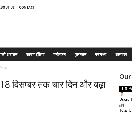
ABOUT US
CONTACT
 की अदालत
सलाम इंडिया
मनोरंजन
मुलाकात
स्वास्थ्य
आध्यात्म
और बढ़ा
Our 
व 18 दिसम्बर तक चार दिन और बढ़ा
Users T
Total U