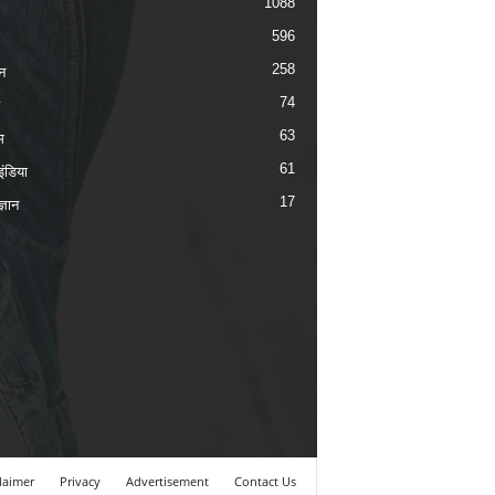
1088
596
258
न
74
63
म
61
ंडिया
17
ज्ञान
laimer
Privacy
Advertisement
Contact Us