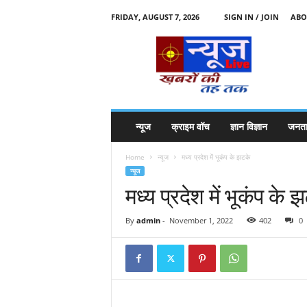
FRIDAY, AUGUST 7, 2026
SIGN IN / JOIN
ABO
N
e
w
s
l
i
v
न्यूज
क्राइम वॉच
ज्ञान विज्ञान
जनता
e
k
Home
न्यूज
मध्य प्रदेश में भूकंप के झटके
k
न्यूज
t
मध्य प्रदेश में भूकंप के 
t
By
admin
-
November 1, 2022
402
0