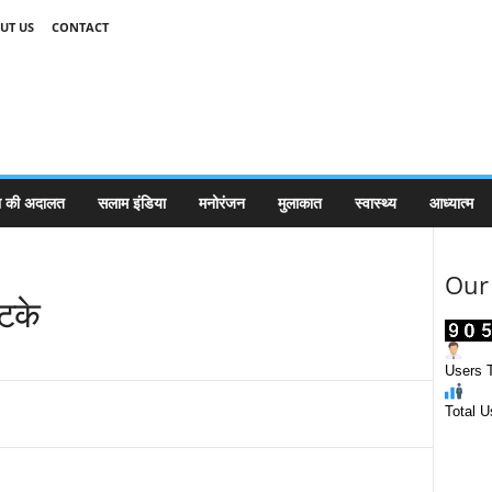
UT US
CONTACT
 की अदालत
सलाम इंडिया
मनोरंजन
मुलाकात
स्वास्थ्य
आध्यात्म
Our 
झटके
Users T
Total U