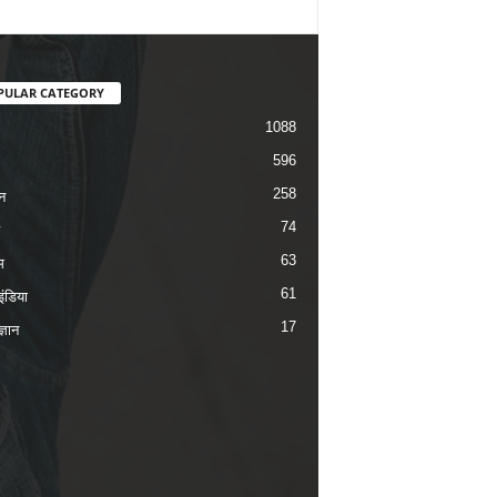
PULAR CATEGORY
1088
596
258
न
74
63
म
61
ंडिया
17
ज्ञान