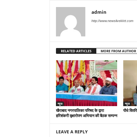
admin
http://www.newslivekktt.com
RELATED ARTICLES
MORE FROM AUTHOR
न्यूज
न्यूज
खैराबाद नगरपालिका परिषद के द्वारा
पौधे वितर
हरिशंकरी वृक्षारोपण अभियान की बैठक सम्पन्न
LEAVE A REPLY