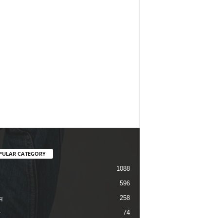
PULAR CATEGORY
1088
596
258
न
74