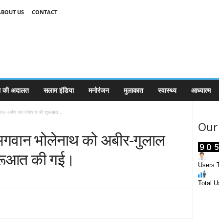
ABOUT US
CONTACT
 की अदालत
सलाम इंडिया
मनोरंजन
मुलाकात
स्वास्थ्य
आध्यात्म
लाल अर्पण कर रंगोत्सव की शुरूआत...
Our 
ं भगवान भोलेनाथ को अबीर-गुलाल
शुरूआत की गई।
Users T
Total U