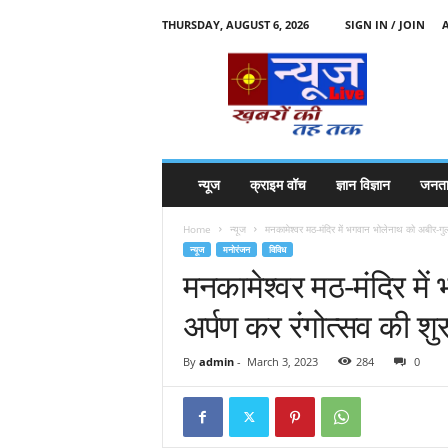
THURSDAY, AUGUST 6, 2026
SIGN IN / JOIN
N
e
w
s
l
i
v
न्यूज
क्राइम वॉच
ज्ञान विज्ञान
जनता
e
k
Home
न्यूज
मनकामेश्वर मठ-मंदिर में भगवान भोलेनाथ को अबीर-गु
k
न्यूज
मनोरंजन
विविध
t
मनकामेश्वर मठ-मंदिर मे
t
अर्पण कर रंगोत्सव की 
By
admin
-
March 3, 2023
284
0