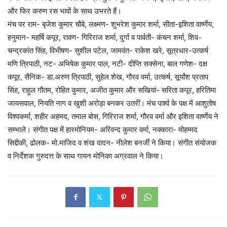
और फिर करुण रस भावों के साथ उभरते हैं।
मंच पर राम- बृजेश कुमार चौबे, लक्ष्मण- शुभरेश कुमार शर्मा, सीता-इशिता वार्ष्णेय,
हनुमान- महर्षि कपूर, रावण- गिरिराज शर्मा, दुर्गा व पार्वती- कंचन शर्मा, शिव-
चन्द्रकांत सिंह, विभीषण- सुशील पटेल, जामवंत- राकेश खरे, सूत्रधार-उत्कर्ष
मणि त्रिपाठी, नट- अभिषेक कुमार पाल, नटी- दीप्ति सक्सेना, बाल गणेश- दक्ष
कपूर, सैनिक- डा.अरुण त्रिपाठी, सुहेल शेख, गौरव वर्मा, उत्कर्ष, सूर्यांश प्रताप
सिंह, राहुल गौतम, रोहित कुमार, अजीत कुमार और सखियां- सरिता कपूर, हरितिमा
जायसवाल, नियति नाग व खुशी अरोड़ा बनकर उतरीं। मंच पार्श्व के पक्ष में आशुतोष
विश्वकर्मा, शहीर अहमद, तमाल बोस, गिरिराज शर्मा, गौरव वर्मा और इशिता वार्ष्णेय ने
सम्भाले। संगीत पक्ष में हारमोनियम- अरिवन्द कुमार वर्मा, नक्कारा- मोहम्मद
सिद्दीकी, ढोलक- मो.माजिद व शंख वादन- नीलेश बनर्जी ने किया। संगीत संयोजक
व निर्देशक गुरुदत्त के साथ गायन मोनिका अग्रवाल ने किया।