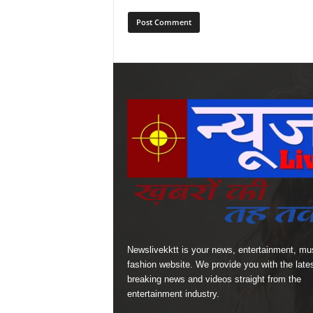
Newslivekktt is your news, entertainment, mu
fashion website. We provide you with the late
breaking news and videos straight from the
entertainment industry.