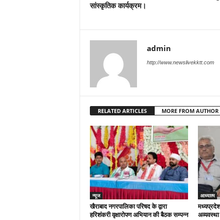
सांस्कृतिक कार्यक्रम।
admin
http://www.newslivekktt.com
RELATED ARTICLES
MORE FROM AUTHOR
न्यूज
आध्यात्म
खैराबाद नगरपालिका परिषद के द्वारा
मध्यप्रदेश
हरिशंकरी वृक्षारोपण अभियान की बैठक सम्पन्न
अव्यवस्था