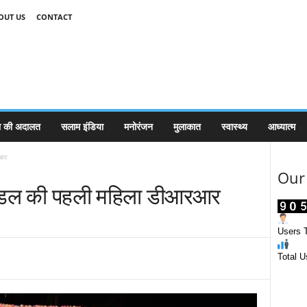
OUT US
CONTACT
 की अदालत
सलाम इंडिया
मनोरंजन
मुलाकात
स्वास्थ्य
आध्यात्म
रआर
Our 
ट मंडल की पहली महिला डीआरआर
Users T
Total U