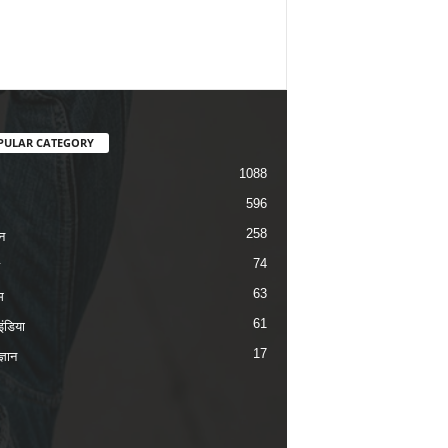
PULAR CATEGORY
1088
596
258
न
74
63
म
61
ंडिया
17
ज्ञान