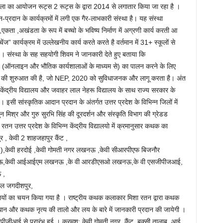
शाला का आयोजन रूट्स 2 रूट्स के द्वारा 2014 से लगातार किया जा रहा है ।
-प्रदान के कार्यक्रमों में लगी एक गैर-लाभकारी संस्था है। यह संस्था
,एकता ,अखंडता के रूप में बच्चो के भविष्य निर्माण में अग्रणी कार्य करती आ
ंज” कार्यक्रम में उल्लेखनीय कार्य करते करते है वर्तमान में 31+ स्कूलों से
ै । संस्था के सह सहयोगी शिवम ने जानकारी देते हुए बताया कि
ि (ऑनलाइन और भौतिक कार्यशालाओं के माध्यम से) का पालन करने के लिए
 पहल की शुरुआत की है, जो NEP, 2020 को सुविधाजनक और लागू करता है। अंत
े केंद्रीय विद्यालय और जवाहर लाल नेहरू विद्यालय के साथ राज्य सरकार के
। इसी सांस्कृतिक आदान प्रदान के अंतर्गत उत्तर प्रदेश के विभिन्न जिलों में
 मिश्र और गुरु सुरभि सिंह की दूरदर्शन और संस्कृति विभाग की ग्रेडड
 उत्तर प्रदेश के विभिन्न केंद्रीय विद्यालयो में क्रमानुसार कथक का
 , केवी 2 शाहजहापुर कैंट ,
में ),केवी हरदोई ,केवी गोमती नगर लखनऊ ,केवी सीआरपीएफ बिजनौर
नऊ,केवी आईआईएम लखनऊ ,के वी आरडीएसओ लखनऊ,के वी एसजीपीजआई,
 ,
भेल जगदीशपुर,
ालयों का चयन किया गया है । राष्ट्रीय कथक कलाकार मिशा रतन द्वारा कथक
िधान और कथक नृत्य की तालो और लय के बारे में जानकारी प्रदान की जायेगी ।
ीजीआई से प्रारंभ हुई । क्रमश: केवी गोमती नगर, कैंट, बक्सी तालाब, आई