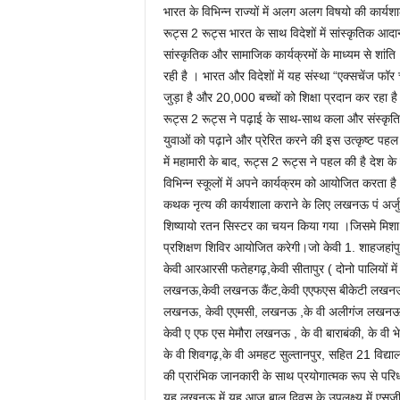
भारत के विभिन्न राज्यों में अलग अलग विषयो की कार्य
रूट्स 2 रूट्स भारत के साथ विदेशों में सांस्कृतिक आदान
सांस्कृतिक और सामाजिक कार्यक्रमों के माध्यम से शांति 
रही है । भारत और विदेशों में यह संस्था “एक्सचेंज फॉर चे
जुड़ा है और 20,000 बच्चों को शिक्षा प्रदान कर रहा ह
रूट्स 2 रूट्स ने पढ़ाई के साथ-साथ कला और संस्कृत
युवाओं को पढ़ाने और प्रेरित करने की इस उत्कृष्ट
में महामारी के बाद, रूट्स 2 रूट्स ने पहल की है देश क
विभिन्न स्कूलों में अपने कार्यक्रम को आयोजित करता है 
कथक नृत्य की कार्यशाला कराने के लिए लखनऊ पं अर्जुन
शिष्यायो रतन सिस्टर का चयन किया गया ।जिसमे मिशा रतन
प्रशिक्षण शिविर आयोजित करेगी।जो केवी 1. शाहजहांपुर
केवी आरआरसी फतेहगढ़,केवी सीतापुर ( दोनो पालियों 
लखनऊ,केवी लखनऊ कैंट,केवी एएफएस बीकेटी लख
लखनऊ, केवी एएमसी, लखनऊ ,के वी अलीगंज लखनऊ
केवी ए एफ एस मेमौरा लखनऊ , के वी बाराबंकी, के वी 
के वी शिवगढ़,के वी अमहट सुल्तानपुर, सहित 21 विद्य
की प्रारंभिक जानकारी के साथ प्रयोगात्मक रूप से पर
यह लखनऊ में यह आज बाल दिवस के उपलक्ष्य में एसजीप