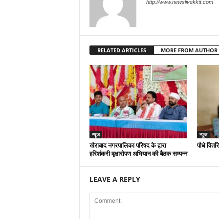
http://www.newslivekktt.com
RELATED ARTICLES
MORE FROM AUTHOR
न्यूज
न्यूज
खैराबाद नगरपालिका परिषद के द्वारा
पौधे वितर
हरिशंकरी वृक्षारोपण अभियान की बैठक सम्पन्न
LEAVE A REPLY