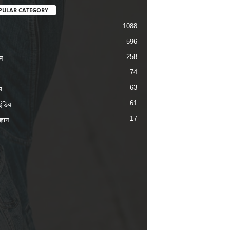
PULAR CATEGORY
1088
596
258
न
74
63
म
61
ंडिया
17
ज्ञान