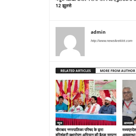
12 झुलसे
admin
http://www.newslivekktt.com
RELATED ARTICLES
MORE FROM AUTHOR
न्यूज
आध्यात्म
खैराबाद नगरपालिका परिषद के द्वारा
मध्यप्रदेश
हरिशंकरी वृक्षारोपण अभियान की बैठक सम्पन्न
अव्यवस्था