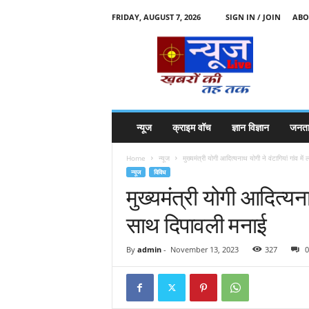
FRIDAY, AUGUST 7, 2026
SIGN IN / JOIN
ABO
N
e
w
s
l
i
v
न्यूज
क्राइम वॉच
ज्ञान विज्ञान
जनता
e
k
Home
न्यूज
मुख्यमंत्री योगी आदित्यनाथ योगी ने वंटागियां गांव में
k
न्यूज
विविध
t
मुख्यमंत्री योगी आदित्यनाथ
t
साथ दिपावली मनाई
By
admin
-
November 13, 2023
327
0