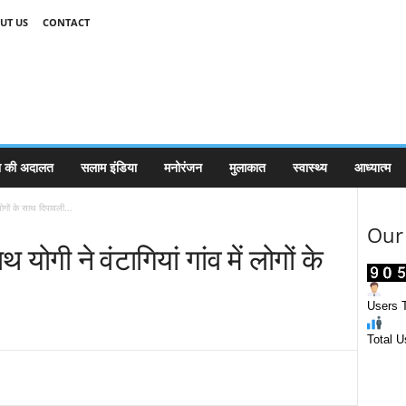
UT US
CONTACT
 की अदालत
सलाम इंडिया
मनोरंजन
मुलाकात
स्वास्थ्य
आध्यात्म
 लोगों के साथ दिपावली...
Our 
 योगी ने वंटागियां गांव में लोगों के
Users T
Total U