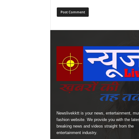
Newslivekktt is your news, entertainment, mu
fashion website. We provide you with the late
breaking news and videos straight from the
entertainment industry.