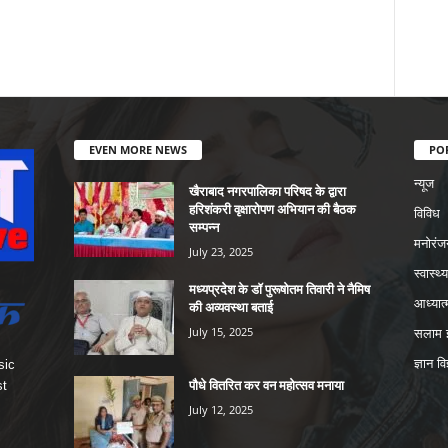
EVEN MORE NEWS
PO
न्यूज
खैराबाद नगरपालिका परिषद के द्वारा
हरिशंकरी वृक्षारोपण अभियान की बैठक
विविध
सम्पन्न
मनोरंज
July 23, 2025
स्वास्थ्य
मध्यप्रदेश के डॉ पुरूषोतम तिवारी ने नैमिष
आध्यात्
की अव्यवस्था बताई
July 15, 2025
सलाम इ
ज्ञान वि
sic
पौधे वितरित कर वन महोत्सव मनाया
st
July 12, 2025