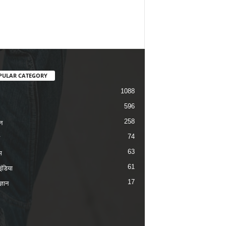
PULAR CATEGORY
1088
596
258
न
74
63
म
61
ंडिया
17
ज्ञान